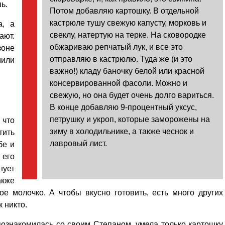
ь.
Потом добавляю картошку. В отдельной
кастрюле тушу свежую капусту, морковь и
а, а
свеклу, натертую на терке. На сковородке
ают.
обжариваю репчатый лук, и все это
зоне
отправляю в кастрюлю. Туда же (и это
мили
важно!) кладу баночку белой или красной
консервированной фасоли. Можно и
свежую, но она будет очень долго вариться.
В конце добавляю 9-процентный уксус,
петрушку и укроп, которые заморожены на
 что
зиму в холодильнике, а также чеснок и
тить
лавровый лист.
бе и
 его
нует
акже
е молочко. А чтобы вкусно готовить, есть много других
 никто.
познакомилась со своим Степаном, умела только картошку