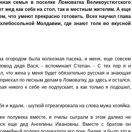
нная семья в поселке Ломоватка Великоустюгского
ет мед как себе на стол, так и местным жителям. А еще
ем, что умеют прекрасно готовить. Всех научил глава
хлебосольной Молдавии, где знают толк во вкусной
 за огородом была колхозная пасека, и меня, еще совсем
ловод дядя Вася, - вспоминает Степан. - С тех пор я и
л, что жена у меня будет обязательно русская и знающая
 приехал по лесным делам в Ломоватку, да здесь и остался.
рая никого к себе не подпускает, а как только я подошел,
тебя и ждали, - шуткой отреагировала на слова мужа хозяйка.
ее полувека вместе, и пчелы сыграли в этом далеко не
лся еще дед Ангелины Ивановны. Вместе с братом он
 семейный подряд подхватила его дочь Лидия, и было это в