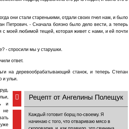
огда они стали старенькими, отдали своих пчел нам, и было
пан Петрович. - Сначала боязно было дело вести, а теперь
я с моей любимой тещей, которая живет с нами, и ей почти
е? - спросили мы у старушки.
учили ответ.
ьги на деревообрабатывающий станок, и теперь Степан
 и ульи.
руд.
Рецепт от Ангелины Полещук
льи,
ь и
ы не
Каждый готовит борщ по-своему. Я
вать
начинаю с того, что отвариваю мясо в
 уже
скороварке, и, как правило, это свинина.