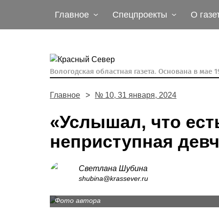
Главное
Спецпроекты
О газе
Вологодская областная газета.
Основана в мае 19
Главное
№ 10, 31 января, 2024
«Услышал, что ест
неприступная дев
Светлана Шубина
Степан и Ангелина Полещук - чудесная пара
shubina@krassever.ru
образом дополняют друг друга.
Фото автора