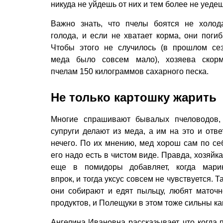
никуда не уйдешь от них и тем более не уедеш
Важно знать, что пчелы боятся не холод
голода, и если не хватает корма, они погиб
Чтобы этого не случилось (в прошлом се
меда было совсем мало), хозяева скор
пчелам 150 килограммов сахарного песка.
Не только картошку жарить
Многие спрашивают бывалых пчеловодов,
супруги делают из меда, а им на это и отве
нечего. По их мнению, мед хорош сам по се
его надо есть в чистом виде. Правда, хозяйка
еще в помидоры добавляет, когда мари
впрок, и тогда уксус совсем не чувствуется. Т
они собирают и едят пыльцу, любят маточно
продуктов, и Полещуки в этом тоже сильны как
Ангелина Ивановна рассказывает, что когда 