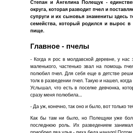
Степан и Ангелина Полещук - единстве
округа, которая разводит пчел и поставля
супруги и их сыновья знамениты здесь т
семейства, который родился и вырос в 
пище.
Главное - пчелы
- Когда я рос в молдавской деревне, у нас
маленького, частенько звал на помощь пче
полюбил пчел. Для себя еще в детстве реши
толк в разведении пчел. Такую и нашел, когда
Услышал, что есть в поселке девчонка, кото
сразу меня полюбила...
- Да уж, конечно, так оно и было, вот только 
Как бы там ни было, но Полещуки уже бол
последнюю роль. Их разведением занима
приобрел два улья - лиха беда начало! Потом