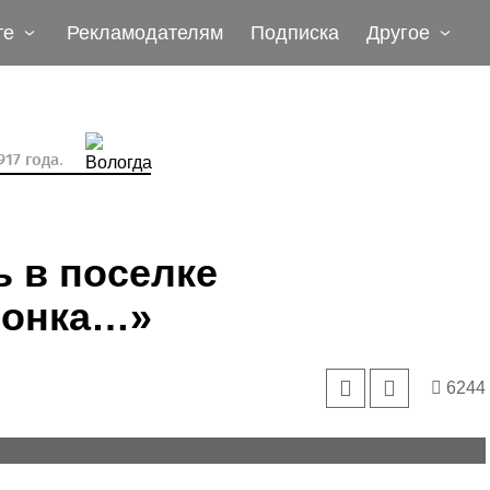
те
Рекламодателям
Подписка
Другое
17 года.
ь в поселке
чонка…»
6244
, два творческих человека, которые удивительным