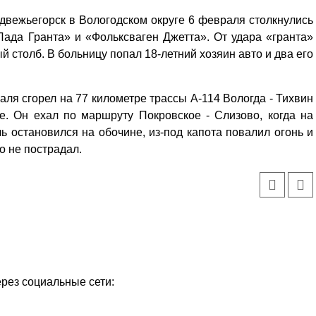
двежьегорск в Вологодском округе 6 февраля столкнулись
Лада Гранта» и «Фольксваген Джетта». От удара «гранта»
ый столб. В больницу попал 18-летний хозяин авто и два его
ля сгорел на 77 километре трассы А-114 Вологда - Тихвин
е. Он ехал по маршруту Покровское - Слизово, когда на
ь остановился на обочине, из-под капота повалил огонь и
о не пострадал.
Уважаемые посетители сайта
Мы рады приветствовать ва
ерез социальные сети:
на обновленном Интернет-
ресурсе газеты «Красный
Надежда
Север», который, уверены,