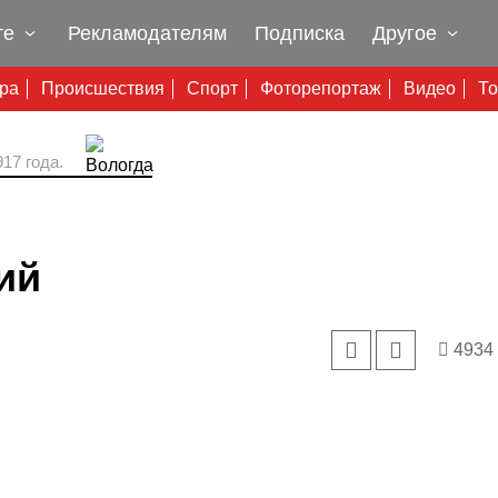
те
Рекламодателям
Подписка
Другое
ура
Происшествия
Спорт
Фоторепортаж
Видео
То
17 года.
ий
4934