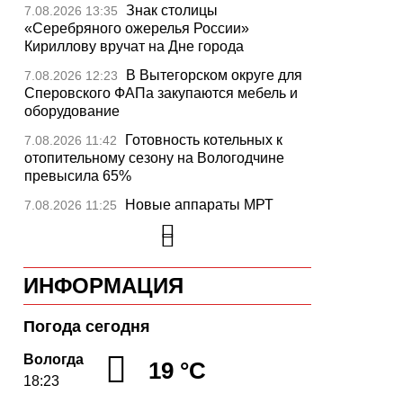
Знак столицы
7.08.2026 13:35
«Серебряного ожерелья России»
Кириллову вручат на Дне города
В Вытегорском округе для
7.08.2026 12:23
Сперовского ФАПа закупаются мебель и
оборудование
Готовность котельных к
7.08.2026 11:42
отопительному сезону на Вологодчине
превысила 65%
Новые аппараты МРТ
7.08.2026 11:25
установят в двух медучреждениях
Вологодской области
В Устюжне отметят 774-
7.08.2026 10:41
ИНФОРМАЦИЯ
летие города фестивалем кузнечного
мастерства
Погода сегодня
Вологодская область
7.08.2026 10:18
уверенно шагает в цифровое будущее
Вологда
19 °C
18:23
На Вологодчине подвели
7.08.2026 09:49
итоги XII областной Спартакиады