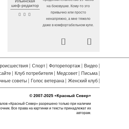
Ильинская
Помялов
Алчевска в Вологодской области
шеф-редактор
на боковушке. Кому-то это
привычно или просто
Сельские труженики
6.08.2026 16:20
ненапряжно, а мне тяжело
Тотемского округа получат жилье с
даже в комфортабельном купе.
правом выкупа за один процент
стоимости
Prev
Next
Детская футбольная
6.08.2026 15:42
секция ВоГУ получила поддержку РФС
Уникальный трейл и
6.08.2026 15:08
силовые шоу приготовили округа
роисшествия
Спорт
Фоторепортаж
Видео
Вологодчины ко Дню физкультурника
сайте
Клуб потребителя
Медсовет
Письма
Робот Макс на Госуслугах
6.08.2026 14:31
чные советы
Голос ветерана
Женский клуб
поможет вологжанам оформить выплату
на первоклассника
© 2007-2025 «Красный Север»
Вологодская область
6.08.2026 14:00
подтвердила курс на полное обеспечение
алов «Красный Север» разрешено только при наличии
точник. Все права на картинки и тексты принадлежат их
лесовосстановления семенным
авторам.
материалом
Телемедицинские
6.08.2026 13:28