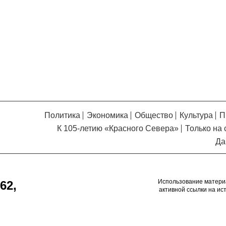
Кузьминская
главный
придется вам по душе, и вы
редактор
обязательно добавите его в
свои закладки.
Политика
Экономика
Общество
Культура
П
К 105-летию «Красного Севера»
Только на 
Да
Использование матери
62,
активной ссылки на ис