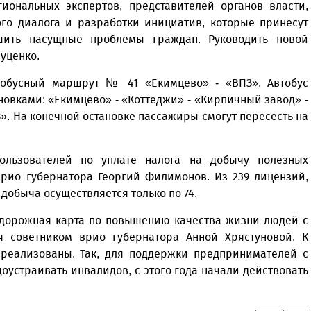
гиональных экспертов, представителей органов власти,
го диалога и разработки инициатив, которые принесут
ешить насущные проблемы граждан. Руководить новой
уценко.
тобусный маршрут № 41 «Екимцево» - «ВПЗ». Автобус
новками: «Екимцево» - «Коттеджи» - «Кирпичный завод» -
З». На конечной остановке пассажиры смогут пересесть на
ользователей по уплате налога на добычу полезных
врио губернатора Георгий Филимонов. Из 239 лицензий,
добыча осуществляется только по 74.
 дорожная карта по повышению качества жизни людей с
ся советником врио губернатора Анной Хрястуновой. К
 реализованы. Так, для поддержки предпринимателей с
оустраивать инвалидов, с этого года начали действовать