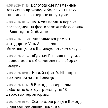
Вологодские племенные
6.08.2026 11:15
хозяйства произвели более 280 тысяч
тонн молока за первое полугодие
Путь «из варяг в персы»
6.08.2026 10:32
воссоздадут на фестивале «Небо славян»
в Вологодской области
Завершается ремонт
6.08.2026 09:58
автодороги Усть-Алексеево –
Мякинницыно в Великоустюгском округе
«Единая Россия» получила
5.08.2026 20:52
первое место в бюллетене на выборах в
Госдуму
Новый офис МФЦ открылся
5.08.2026 18:03
в заречной части Вологды
В Вологде завершены
5.08.2026 17:17
работы по благоустройству на 18
дворовых территориях
Осановская роща в Вологде
5.08.2026 16:50
стала современным парком с