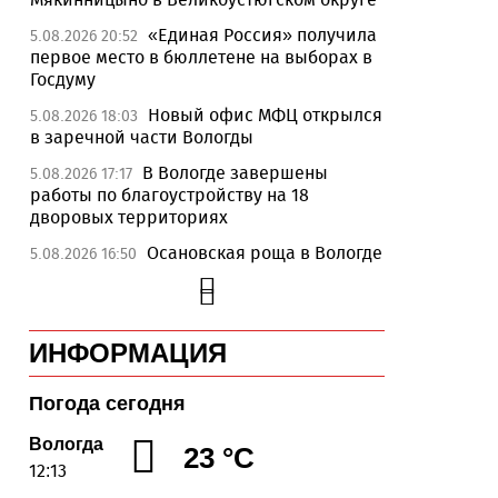
«Единая Россия» получила
5.08.2026 20:52
первое место в бюллетене на выборах в
Госдуму
Новый офис МФЦ открылся
5.08.2026 18:03
в заречной части Вологды
В Вологде завершены
5.08.2026 17:17
работы по благоустройству на 18
дворовых территориях
Осановская роща в Вологде
5.08.2026 16:50
стала современным парком с
«есенинской» душой
Почти 13,5 тысячи человек
5.08.2026 16:41
ИНФОРМАЦИЯ
пострадали от клещей в Вологодской
области с начала сезона
Погода сегодня
Георгий Филимонов: Мы
5.08.2026 16:02
создаем новую архитектуру
Вологда
23 °C
строительного рынка в области
12:13
Шумоизоляционный экран
5.08.2026 15:22