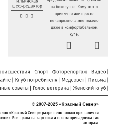
продолжительностью 19 часов
Ильинская
В Вологодской области в
5.08.2026 11:18
шеф-редактор
на боковушке. Кому-то это
четвертый раз выберут самого лучшего
привычно или просто
папу
ненапряжно, а мне тяжело
Вологодчина усилила
5.08.2026 10:44
даже в комфортабельном
защиту лесов от огня с воздуха и с земли
купе.
Prev
В Вологде на месте
5.08.2026 10:20
Next
аварийного фонтана у драмтеатра
появятся качели и скамейки
Заблудившуюся семью с
5.08.2026 09:57
двумя детьми нашли в лесу под Вологдой
роисшествия
Спорт
Фоторепортаж
Видео
сайте
Клуб потребителя
Медсовет
Письма
Шесть вологодских
5.08.2026 09:04
школьников отправятся в августе в
чные советы
Голос ветерана
Женский клуб
«Путешествие мечты»
В Вологде объявлены даты
4.08.2026 17:04
© 2007-2025 «Красный Север»
заключительных экскурсий акции «Огни
алов «Красный Север» разрешено только при наличии
вечерней Вологды»
очник. Все права на картинки и тексты принадлежат их
авторам.
На Вологодчине готовят
4.08.2026 16:38
общественных наблюдателей к
предстоящим выборам