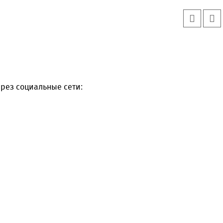
рез социальные сети:
Уважаемые посетители сайта
Мы рады приветствовать ва
на обновленном Интернет-
ресурсе газеты «Красный
Надежда