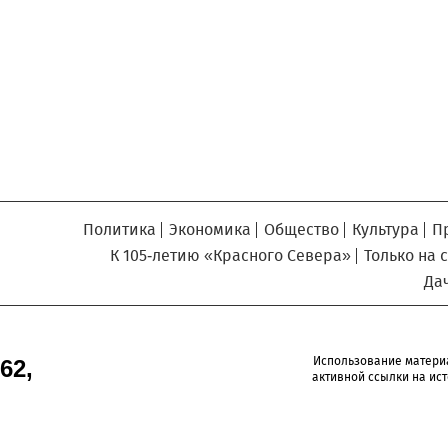
Север», который, уверены,
Кузьминская
главный
придется вам по душе, и вы
редактор
обязательно добавите его в
свои закладки.
Политика
Экономика
Общество
Культура
П
К 105-летию «Красного Севера»
Только на 
Да
Использование матери
62,
активной ссылки на ист