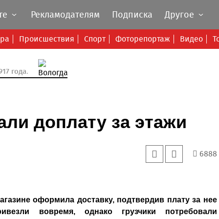
те
Рекламодателям
Подписка
Другое
ура
Происшествия
Спорт
Фоторепортаж
Видео
Т
17 года.
али доплату за этажи
6888
агазине оформила доставку, подтвердив плату за нее
ивезли вовремя, однако грузчики потребовали