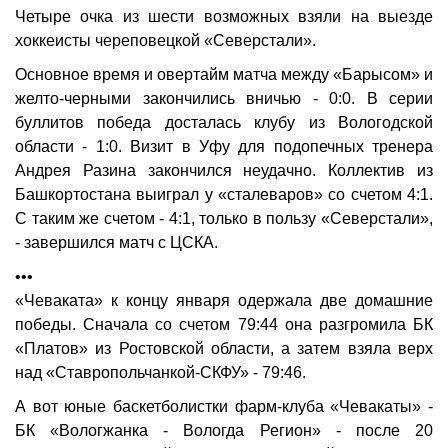
Четыре очка из шести возможных взяли на выезде
хоккеисты череповецкой «Северстали».
Основное время и овертайм матча между «Барысом» и
желто-черными закончились вничью - 0:0. В серии
буллитов победа досталась клубу из Вологодской
области - 1:0. Визит в Уфу для подопечных тренера
Андрея Разина закончился неудачно. Коллектив из
Башкортостана выиграл у «сталеваров» со счетом 4:1.
С таким же счетом - 4:1, только в пользу «Северстали»,
- завершился матч с ЦСКА.
•••
«Чеваката» к концу января одержала две домашние
победы. Сначала со счетом 79:44 она разгромила БК
«Платов» из Ростовской области, а затем взяла верх
над «Ставропольчанкой-СКФУ» - 79:46.
А вот юные баскетболистки фарм-клуба «Чевакаты» -
БК «Вологжанка - Вологда Регион» - после 20