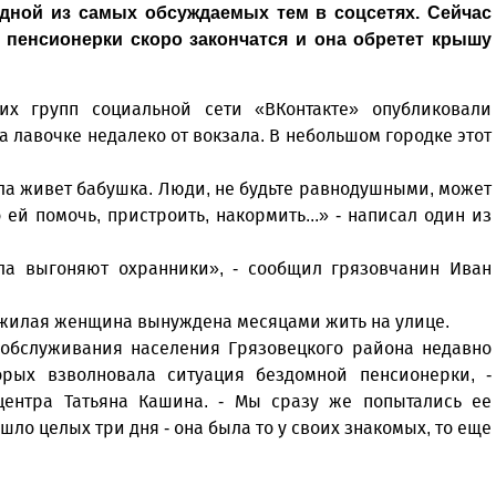
одной из самых обсуждаемых тем в соцсетях. Сейчас
 пенсионерки скоро закончатся и она обретет крышу
их групп социальной сети «ВКонтакте» опубликовали
лавочке недалеко от вокзала. В небольшом городке этот
ла живет бабушка. Люди, не будьте равнодушными, может
о ей помочь, пристроить, накормить...» - написал один из
ала выгоняют охранники», - сообщил грязовчанин Иван
ожилая женщина вынуждена месяцами жить на улице.
 обслуживания населения Грязовецкого района недавно
орых взволновала ситуация бездомной пенсионерки, -
центра Татьяна Кашина. - Мы сразу же попытались ее
ушло целых три дня - она была то у своих знакомых, то еще