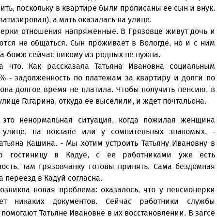
ить, поскольку в квартире были прописаны ее сын и внук.
атизировал), а мать оказалась на улице.
нерки отношения напряженные. В Грязовце живут дочь и
ются не общаться. Сын проживает в Вологде, но и с ним
ка-бомж сейчас никому из родных не нужна.
 что. Как рассказала Татьяна Ивановна социальным
% - задолженность по платежам за квартиру и долги по
она долгое время не платила. Чтобы получить пенсию, в
лице Гагарина, откуда ее выселили, и ждет почтальона.
, это ненормальная ситуация, когда пожилая женщина
 улице, на вокзале или у сомнительных знакомых, -
атьяна Кашина. - Мы хотим устроить Татьяну Ивановну в
ую гостиницу в Кадуе, с ее работниками уже есть
ость, там грязовчанку готовы принять. Сама бездомная
 переезд в Кадуй согласна.
озникла новая проблема: оказалось, что у пенсионерки
ет никаких документов. Сейчас работники службы
помогают Татьяне Ивановне в их восстановлении. В загсе