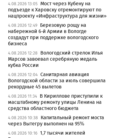
Мост через Кубену на
4.08.2026 13:05
подъезде к Харовску отремонтируют по
нацпроекту «Инфраструктура для жизни»
Березовую рощу на
4.08.2026 12:49
набережной 6-й Армии в Вологде
создадут при поддержке вологодского
бизнеса
Вологодский стрелок Илья
4.08.2026 12:28
Марсов завоевал серебряную медаль
кубка России
Санитарная авиация
4.08.2026 12:04
Вологодской области за июль совершила
рекордные 45 вылетов
В Кириллове приступили к
4.08.2026 11:34
масштабному ремонту улицы Ленина на
средства областного бюджета
Капитальный ремонт моста
4.08.2026 10:38
через Вытегру выполнен на 95%
1,7 тысячи жителей
4.08.2026 10:16