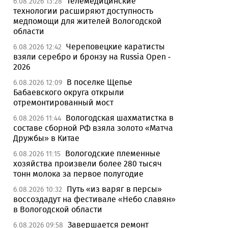
Телемедицинские
6.08.2026 13:28
технологии расширяют доступность
медпомощи для жителей Вологодской
области
Череповецкие каратисты
6.08.2026 12:42
взяли серебро и бронзу на Russia Open -
2026
В поселке Щепье
6.08.2026 12:09
Бабаевского округа открыли
отремонтированный мост
Вологодская шахматистка в
6.08.2026 11:44
составе сборной РФ взяла золото «Матча
Дружбы» в Китае
Вологодские племенные
6.08.2026 11:15
хозяйства произвели более 280 тысяч
тонн молока за первое полугодие
Путь «из варяг в персы»
6.08.2026 10:32
воссоздадут на фестивале «Небо славян»
в Вологодской области
Завершается ремонт
6.08.2026 09:58