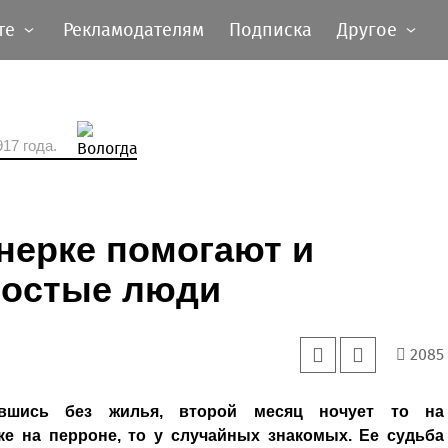
те
Рекламодателям
Подписка
Другое
17 года.
нерке помогают и
ростые люди
2085
авшись без жилья, второй месяц ночует то на
ке на перроне, то у случайных знакомых. Ее судьба