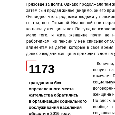
Грязовце за долги. Однако продолжала там ж
Затем сын продал жилье (видимо, он его прив
Очевидно, что с родными людьми у пенсио
сестра, но с Татьяной Ивановной они стара
контакта у женщины нет. По сути, пенсионер
Мало того, и жить женщине почти не на
работникам, из пенсии у нее списывают 50
алиментам на детей, которые в свое время 
день ее выдачи женщина приходит в дом на у
- Конечно
1173
ночует на
отмечает Т
социальн
гражданина без
договоренн
определенного места
женщина на
жительства обратились
Но здесь в
в организации социального
вообще н
обслуживания населения
соцзащиты 
области в 2016 году.