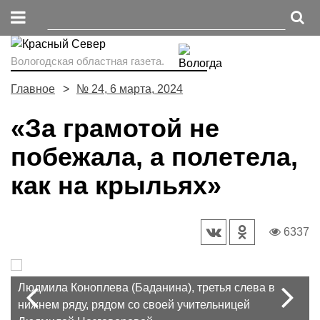
Вологодская областная газета.
Главное
№ 24, 6 марта, 2024
«За грамотой не
побежала, а полетела,
как на крыльях»
6337
Prev
N
Людмила Коноплева (Баданина), третья слева в
нижнем ряду, рядом со своей учительницей