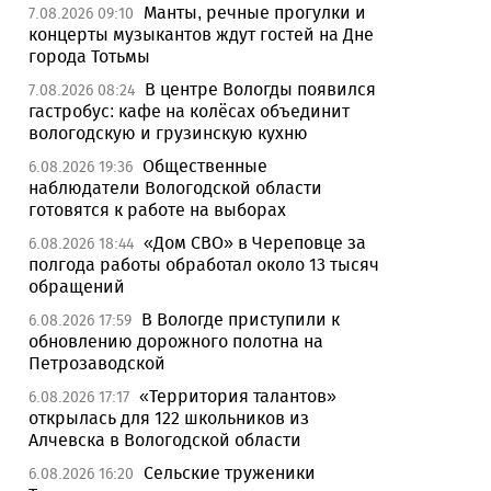
Манты, речные прогулки и
7.08.2026 09:10
концерты музыкантов ждут гостей на Дне
города Тотьмы
В центре Вологды появился
7.08.2026 08:24
гастробус: кафе на колёсах объединит
вологодскую и грузинскую кухню
Общественные
6.08.2026 19:36
наблюдатели Вологодской области
готовятся к работе на выборах
«Дом СВО» в Череповце за
6.08.2026 18:44
полгода работы обработал около 13 тысяч
обращений
В Вологде приступили к
6.08.2026 17:59
обновлению дорожного полотна на
Петрозаводской
«Территория талантов»
6.08.2026 17:17
открылась для 122 школьников из
Алчевска в Вологодской области
Сельские труженики
6.08.2026 16:20