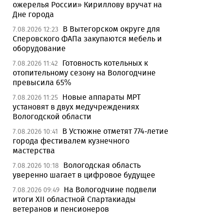
ожерелья России» Кириллову вручат на
Дне города
В Вытегорском округе для
7.08.2026 12:23
Сперовского ФАПа закупаются мебель и
оборудование
Готовность котельных к
7.08.2026 11:42
отопительному сезону на Вологодчине
превысила 65%
Новые аппараты МРТ
7.08.2026 11:25
установят в двух медучреждениях
Вологодской области
В Устюжне отметят 774-летие
7.08.2026 10:41
города фестивалем кузнечного
мастерства
Вологодская область
7.08.2026 10:18
уверенно шагает в цифровое будущее
На Вологодчине подвели
7.08.2026 09:49
итоги XII областной Спартакиады
ветеранов и пенсионеров