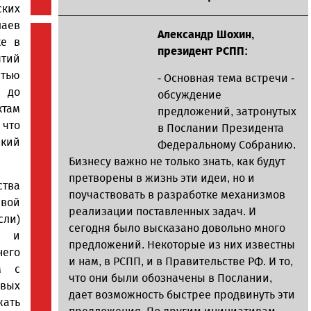
ских
лаев
Александр Шохин,
ке в
президент РСПП:
тий
тью
- Основная тема встречи -
м до
обсуждение
ктам
предложений, затронутых
 что
в Послании Президента
ский
Федеральному Собранию.
Бизнесу важно не только знать, как будут
претворены в жизнь эти идеи, но и
ства
поучаствовать в разработке механизмов
вой
реализации поставленных задач. И
сли)
сегодня было высказано довольно много
и и
предложений. Некоторые из них известны
него
и нам, в РСПП, и в Правительстве РФ. И то,
м с
что они были обозначены в Послании,
вых
дает возможность быстрее продвинуть эти
ать