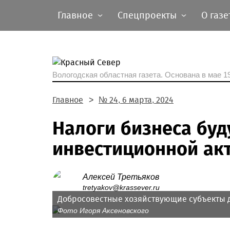
Главное
Спецпроекты
О газе
Вологодская областная газета.
Основана в мае 19
Главное
№ 24, 6 марта, 2024
Налоги бизнеса буд
инвестиционной ак
Алексей Третьяков
tretyakov@krassever.ru
Добросовестные хозяйствующие субъекты 
Фото Игоря Аксеновского