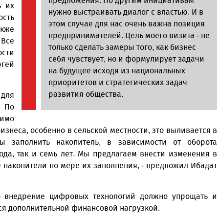
предложения. По другим инициативам
ь их
нужно выстраивать диалог с властью. И в
ость
этом случае для нас очень важна позиция
кже
предпринимателей. Цель моего визита - не
 Все
только сделать замеры того, как бизнес
ости
себя чувствует, но и формулирует задачи
ргей
на будущее исходя из национальных
приоритетов и стратегических задач
развития общества.
для
. По
имо
бизнеса, особенно в сельской местности, это выливается в
ы заполнить накопитель, в зависимости от оборота
ода, так и семь лет. Мы предлагаем внести изменения в
 накопители по мере их заполнения, - предложил Ибадат
то внедрение цифровых технологий должно упрощать и
ься дополнительной финансовой нагрузкой.