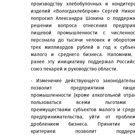
производству хлебобулочных и кондитер
изделий «Вологдахлебпром» Сергей Нико
попросил Александра Шохина о поддерж
решении вопроса отнесения предприя
пищевой промышленности с численнос
персонала до тысячи человек и оборото
трех миллиардов рублей в год к субъе
малого и среднего бизнеса. Напомним,
ранее эту инициативу поддержал Россий
союз пекарей и руководство области.
- Изменение действующего законодатель
позволит предприятиям пище
промышленности (кроме алкогольной отра
пользоваться всеми льготам
преимуществами субъектов малого и сред
предпринимательства, уйти от пробле
дроблением бизнеса. Принятие но
критериев позволит поддерж