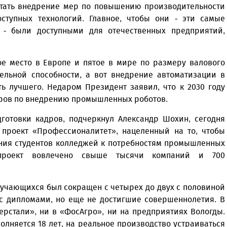
тать внедрение мер по повышению производительности
ступных технологий. Главное, чтобы они - эти самые
 - были доступными для отечественных предприятий,
ое место в Европе и пятое в мире по размеру валового
тельной способности, а вот внедрение автоматизации в
ь лучшего. Недаром Президент заявил, что к 2030 году
деров по внедрению промышленных роботов.
дготовки кадров, подчеркнул Александр Шохин, сегодня
проект «Профессионалитет», нацеленный на то, чтобы
ния студентов колледжей к потребностям промышленных
проект вовлечено свыше тысячи компаний и 700
бучающихся был сокращен с четырех до двух с половиной
 с дипломами, но еще не достигшие совершеннолетия. В
верстали», ни в «ФосАгро», ни на предприятиях Вологды.
полняется 18 лет, на реальное производство устраиваться