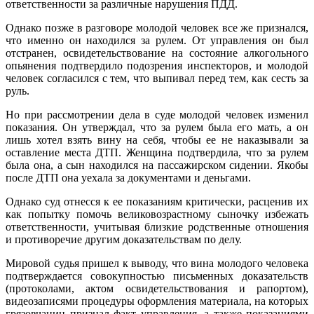
ответственности за различные нарушения ПДД.
Однако позже в разговоре молодой человек все же признался,
что именно он находился за рулем. От управления он был
отстранен, освидетельствование на состояние алкогольного
опьянения подтвердило подозрения инспекторов, и молодой
человек согласился с тем, что выпивал перед тем, как сесть за
руль.
Но при рассмотрении дела в суде молодой человек изменил
показания. Он утверждал, что за рулем была его мать, а он
лишь хотел взять вину на себя, чтобы ее не наказывали за
оставление места ДТП. Женщина подтвердила, что за рулем
была она, а сын находился на пассажирском сидении. Якобы
после ДТП она уехала за документами и деньгами.
Однако суд отнесся к ее показаниям критически, расценив их
как попытку помочь великовозрастному сыночку избежать
ответственности, учитывая близкие родственные отношения
и противоречие другим доказательствам по делу.
Мировой судья пришел к выводу, что вина молодого человека
подтверждается совокупностью письменных доказательств
(протоколами, актом освидетельствования и рапортом),
видеозаписями процедуры оформления материала, на которых
грязовчанин признал факт управления, а также показаниями