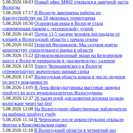
5.08.2026 18:03
Новый офис МФЦ открылся в заречной части
Вологды
5.08.2026 17:17
В Вологде завершены работы по
благоустройству на 18 дворовых территориях
5.08.2026 16:50
Осановская роща в Вологде стала
современным парком с «есенинской» душой
5.08.2026 16:41
Почти 13,5 тысячи человек пострадали от
клещей в Вологодской области с начала сезона
5.08.2026 16:02
Георгий Филимонов: Мы создаем новую
архитектуру строительного рынка в области
5.08.2026 15:22
Шумоизоляционный экран на Белозерском
шоссе в Вологде превратили в «космическую» галерею
5.08.2026 14:55
Улицу Чернышевского в Вологде
отремонтируют значительно раньше срока
5.08.2026 13:47
Вологодская область вошла в число лидеров
по росту рождаемости
5.08.2026 13:05
В День физкультурника массовые зарядки
пройдут во всех муниципалитетах Вологодчины
5.08.2026 12:37
26 тысяч идей для развития региона подали
вологжане через чат-бот
5.08.2026 12:08
На Вологодчине общественные наблюдатели
на выборах пройдут учебу
5.08.2026 11:34
В Череповце после реконструкции открыли
фонтан в Комсомольском парке
5.08.2026 11:18
В Вологодской области в четвертый раз