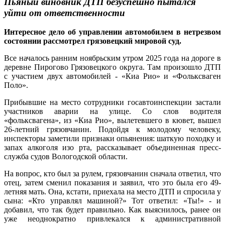
Пьяный виновник ДТП безуспешно пытался
уйти от ответственности
Интересное дело об управлении автомобилем в нетрезвом
состоянии рассмотрел грязовецкий мировой суд.
Все началось ранним ноябрьским утром 2025 года на дороге в
деревне Пирогово Грязовецкого округа. Там произошло ДТП
с участием двух автомобилей - «Киа Рио» и «Фольксваген
Поло».
Прибывшие на место сотрудники госавтоинспекции застали
участников аварии на улице. Со слов водителя
«фольксвагена», из «Киа Рио», вылетевшего в кювет, вышел
26-летний грязовчанин. Подойдя к молодому человеку,
инспекторы заметили признаки опьянения: шаткую походку и
запах алкоголя изо рта, рассказывает объединенная пресс-
служба судов Вологодской области.
На вопрос, кто был за рулем, грязовчанин сначала ответил, что
отец, затем сменил показания и заявил, что это была его 49-
летняя мать. Она, кстати, приехала на место ДТП и спросила у
сына: «Кто управлял машиной?» Тот ответил: «Ты!» - и
добавил, что так будет правильно. Как выяснилось, ранее он
уже неоднократно привлекался к административной