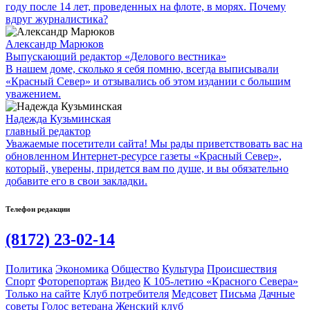
году после 14 лет, проведенных на флоте, в морях. Почему
вдруг журналистика?
Александр Марюков
Выпускающий редактор «Делового вестника»
В нашем доме, сколько я себя помню, всегда выписывали
«Красный Север» и отзывались об этом издании с большим
уважением.
Надежда Кузьминская
главный редактор
Уважаемые посетители сайта! Мы рады приветствовать вас на
обновленном Интернет-ресурсе газеты «Красный Север»,
который, уверены, придется вам по душе, и вы обязательно
добавите его в свои закладки.
Телефон редакции
(8172) 23-02-14
Политика
Экономика
Общество
Культура
Происшествия
Спорт
Фоторепортаж
Видео
К 105-летию «Красного Севера»
Только на сайте
Клуб потребителя
Медсовет
Письма
Дачные
советы
Голос ветерана
Женский клуб