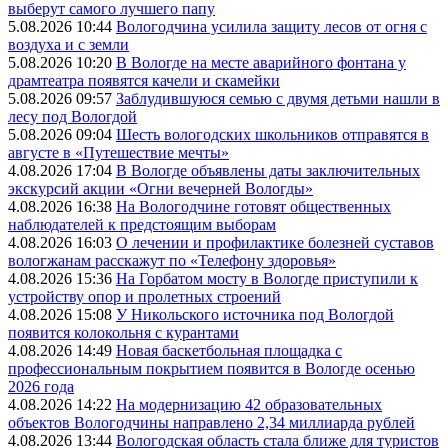
выберут самого лучшего папу
5.08.2026 10:44
Вологодчина усилила защиту лесов от огня с
воздуха и с земли
5.08.2026 10:20
В Вологде на месте аварийного фонтана у
драмтеатра появятся качели и скамейки
5.08.2026 09:57
Заблудившуюся семью с двумя детьми нашли в
лесу под Вологдой
5.08.2026 09:04
Шесть вологодских школьников отправятся в
августе в «Путешествие мечты»
4.08.2026 17:04
В Вологде объявлены даты заключительных
экскурсий акции «Огни вечерней Вологды»
4.08.2026 16:38
На Вологодчине готовят общественных
наблюдателей к предстоящим выборам
4.08.2026 16:03
О лечении и профилактике болезней суставов
вологжанам расскажут по «Телефону здоровья»
4.08.2026 15:36
На Горбатом мосту в Вологде приступили к
устройству опор и пролетных строений
4.08.2026 15:08
У Никольского источника под Вологдой
появится колокольня с курантами
4.08.2026 14:49
Новая баскетбольная площадка с
профессиональным покрытием появится в Вологде осенью
2026 года
4.08.2026 14:22
На модернизацию 42 образовательных
объектов Вологодчины направлено 2,34 миллиарда рублей
4.08.2026 13:44
Вологодская область стала ближе для туристов