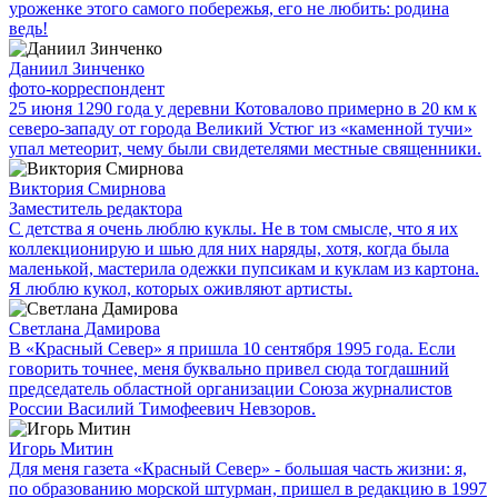
уроженке этого самого побережья, его не любить: родина
ведь!
Даниил Зинченко
фото-корреспондент
25 июня 1290 года у деревни Котовалово примерно в 20 км к
северо-западу от города Великий Устюг из «каменной тучи»
упал метеорит, чему были свидетелями местные священники.
Виктория Смирнова
Заместитель редактора
С детства я очень люблю куклы. Не в том смысле, что я их
коллекционирую и шью для них наряды, хотя, когда была
маленькой, мастерила одежки пупсикам и куклам из картона.
Я люблю кукол, которых оживляют артисты.
Светлана Дамирова
В «Красный Север» я пришла 10 сентября 1995 года. Если
говорить точнее, меня буквально привел сюда тогдашний
председатель областной организации Союза журналистов
России Василий Тимофеевич Невзоров.
Игорь Митин
Для меня газета «Красный Север» - большая часть жизни: я,
по образованию морской штурман, пришел в редакцию в 1997