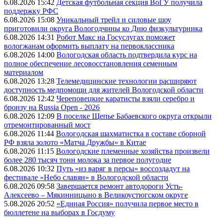
6.08.2026 15:42
Детская футбольная секция ВоГУ получила
поддержку РФС
6.08.2026 15:08
Уникальный трейл и силовые шоу
приготовили округа Вологодчины ко Дню физкультурника
6.08.2026 14:31
Робот Макс на Госуслугах поможет
вологжанам оформить выплату на первоклассника
6.08.2026 14:00
Вологодская область подтвердила курс на
полное обеспечение лесовосстановления семенным
материалом
6.08.2026 13:28
Телемедицинские технологии расширяют
доступность медпомощи для жителей Вологодской области
6.08.2026 12:42
Череповецкие каратисты взяли серебро и
бронзу на Russia Open - 2026
6.08.2026 12:09
В поселке Щепье Бабаевского округа открыли
отремонтированный мост
6.08.2026 11:44
Вологодская шахматистка в составе сборной
РФ взяла золото «Матча Дружбы» в Китае
6.08.2026 11:15
Вологодские племенные хозяйства произвели
более 280 тысяч тонн молока за первое полугодие
6.08.2026 10:32
Путь «из варяг в персы» воссоздадут на
фестивале «Небо славян» в Вологодской области
6.08.2026 09:58
Завершается ремонт автодороги Усть-
Алексеево – Мякинницыно в Великоустюгском округе
5.08.2026 20:52
«Единая Россия» получила первое место в
бюллетене на выборах в Госдуму