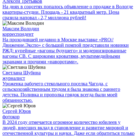
Алексей Третьяков
На днях в соцсетях попалось объявление о продаже в Вологде
квартиры-студии. Площадь - 21 квадратный метр. Цена
сразила наповал - 2,7 миллиона рублей!
Максим Володин
корреспондент
На проходившей недавно в Мос­кве выставке «PRO//
Движение.Экспо» с большой помпой представили новинки
РЖД: купейные «вагоны будущего» и модернизированные
вагоны СВ. С широкими кроватями, мультимедийными
экранами и прочими «наворотами».
Светлана Шубина
журналист
Уроженка рабочего стекольного поселка Чагода, с
сельскохозяйственным трудом я была знакома с раннего
детства. Поливка и прополка грядок всегда были моей
обязанностью.
Сергей Юров
фотокор
В 2024 году отмечается огромное количество юбилеев у
людей, внесших вклад в становление и развитие мировой и
отечественной культуры и науки. Даже если обратиться только