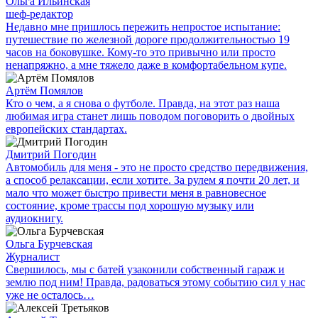
Ольга Ильинская
шеф-редактор
Недавно мне пришлось пережить непростое испытание:
путешествие по железной дороге продолжительностью 19
часов на боковушке. Кому-то это привычно или просто
ненапряжно, а мне тяжело даже в комфортабельном купе.
Артём Помялов
Кто о чем, а я снова о футболе. Правда, на этот раз наша
любимая игра станет лишь поводом поговорить о двойных
европейских стандартах.
Дмитрий Погодин
Автомобиль для меня - это не просто средство передвижения,
а способ релаксации, если хотите. За рулем я почти 20 лет, и
мало что может быстро привести меня в равновесное
состояние, кроме трассы под хорошую музыку или
аудиокнигу.
Ольга Бурчевская
Журналист
Свершилось, мы с батей узаконили собственный гараж и
землю под ним! Правда, радоваться этому событию сил у нас
уже не осталось…