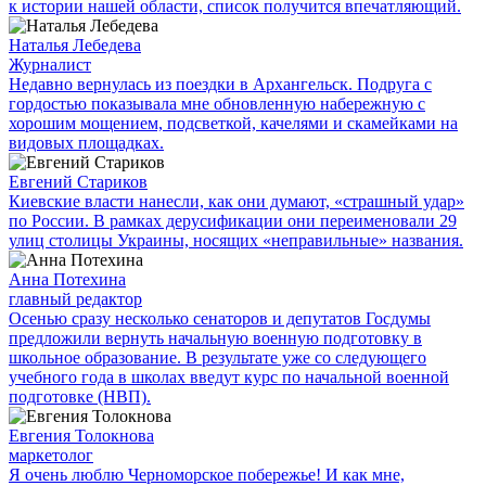
к истории нашей области, список получится впечатляющий.
Наталья Лебедева
Журналист
Недавно вернулась из поездки в Архангельск. Подруга с
гордостью показывала мне обновленную набережную с
хорошим мощением, подсветкой, качелями и скамейками на
видовых площадках.
Евгений Стариков
Киевские власти нанесли, как они думают, «страшный удар»
по России. В рамках дерусификации они переименовали 29
улиц столицы Украины, носящих «неправильные» названия.
Анна Потехина
главный редактор
Осенью сразу несколько сенаторов и депутатов Госдумы
предложили вернуть начальную военную подготовку в
школьное образование. В результате уже со следующего
учебного года в школах введут курс по начальной военной
подготовке (НВП).
Евгения Толокнова
маркетолог
Я очень люблю Черноморское побережье! И как мне,