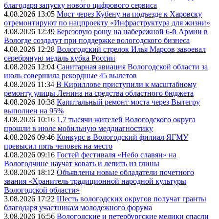
благодаря запуску нового цифрового сервиса
4.08.2026 13:05
Мост через Кубену на подъезде к Харовску
отремонтируют по нацпроекту «Инфраструктура для жизни»
4.08.2026 12:49
Березовую рощу на набережной 6-й Армии в
Вологде создадут при поддержке вологодского бизнеса
4.08.2026 12:28
Вологодский стрелок Илья Марсов завоевал
серебряную медаль кубка России
4.08.2026 12:04
Санитарная авиация Вологодской области за
июль совершила рекордные 45 вылетов
4.08.2026 11:34
В Кириллове приступили к масштабному
ремонту улицы Ленина на средства областного бюджета
4.08.2026 10:38
Капитальный ремонт моста через Вытегру
выполнен на 95%
4.08.2026 10:16
1,7 тысячи жителей Вологодского округа
прошли в июле мобильную меддиагностику
4.08.2026 09:46
Конкурс в Вологодский филиал ЯГМУ
превысил пять человек на место
4.08.2026 09:16
Гостей фестиваля «Небо славян» на
Вологодчине научат ковать и лепить из глины
3.08.2026 18:12
Объявлены новые обладатели почетного
звания «Хранитель традиционной народной культуры
Вологодской области»
3.08.2026 17:22
Шесть вологодских округов получат гранты
благодаря участникам молодежного форума
3.08.2026 16:56
Вологодские и петербургские медики спасли