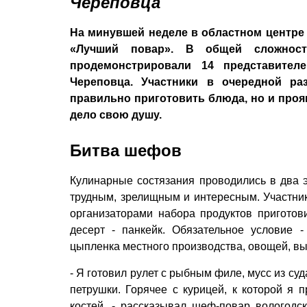
Череповца
На минувшей неделе в областном центре
«Лучший повар». В общей сложност
продемонстрировали 14 представите
Череповца. Участники в очередной ра
правильно приготовить блюда, но и проя
дело свою душу.
Битва шефов
Кулинарные состязания проводились в два э
трудным, зрелищным и интересным. Участник
организаторами набора продуктов приготов
десерт - панкейк. Обязательное условие -
цыпленка местного производства, овощей,
- Я готовил рулет с рыбным филе, мусс из суд
петрушки. Горячее с курицей, к которой я 
костей, - рассказывал шеф-повар вологодс