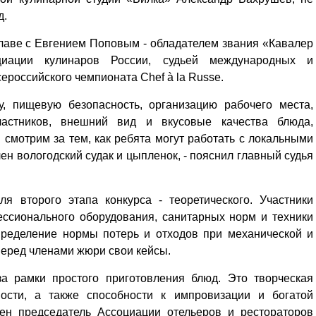
д.
лаве с Евгением Поповым - обладателем звания «Кавалер
циации кулинаров России, судьей международных и
ероссийского чемпионата Chef à la Russe.
, пищевую безопасность, организацию рабочего места,
астников, внешний вид и вкусовые качества блюда,
 смотрим за тем, как ребята могут работать с локальными
ен вологодский судак и цыпленок, - пояснил главный судья
я второго этапа конкурса - теоретического. Участники
ессионального оборудования, санитарных норм и техники
пределение нормы потерь и отходов при механической и
перед членами жюри свои кейсы.
а рамки простого приготовления блюд. Это творческая
ности, а также способности к импровизации и богатой
рен председатель Ассоциации отельеров и рестораторов