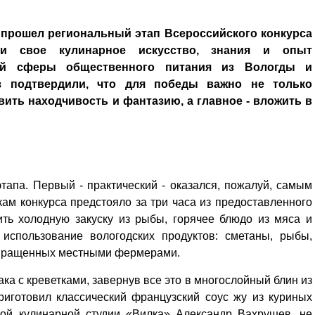
 прошел региональный этап Всероссийского конкурса
и свое кулинарное искусство, знания и опыт
лей сферы общественного питания из Вологды и
з подтвердили, что для победы важно не только
вить находчивость и фантазию, а главное - вложить в
тапа. Первый - практический - оказался, пожалуй, самым
ам конкурса предстояло за три часа из предоставленного
ить холодную закуску из рыбы, горячее блюдо из мяса и
 использование вологодских продуктов: сметаны, рыбы,
 выращенных местными фермерами.
ака с креветками, завернув все это в многослойный блин из
приготовил классический французский соус жу из куриных
кой кулинарной студии «Вилка» Александр Вахрушев, не