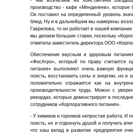
- Мы возлагаем на Константина Балдыш
производство - кафе «Менделеев», которое 
Он поставил на определенный уровень знач
блюд. Ну и в дальнейшем мы намерены возлаг
Гаврилова, то он работает в нашей компании 
мы делаем большие ставки, поскольку «Корпо
отметила заместитель директора ООО «Корп
Обеспечение вкусным и здоровым питание
«ФосАгро», который по праву считается о
питания» выполняют очень важную функци
поесть, восстановить силы и энергию, но и 
положительно отражается как на внутрен
производительности труда. Можно с увере
рекордах, которые демонстрирует в последн
сотрудников «Корпоративного питания».
- У химиков и горняков непростая работа. И по
поесть, но и отдохнуть душой и получить вп
что наш вклад в развитие предприятия оче