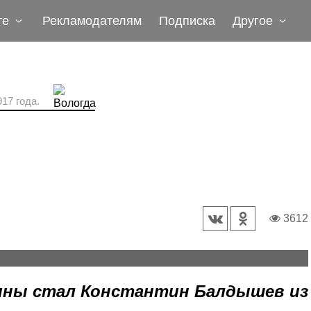
те
Рекламодателям
Подписка
Другое
17 года.
3612
блюд, жюри оценивало профессионализм поваров и
ины стал Константин Балдышев из