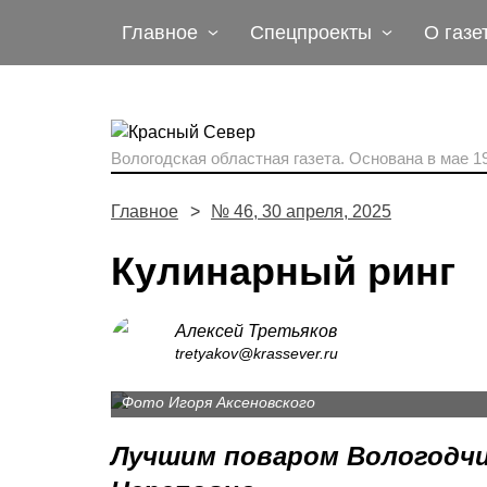
Главное
Спецпроекты
О газе
Вологодская областная газета.
Основана в мае 19
Главное
№ 46, 30 апреля, 2025
Кулинарный ринг
Алексей Третьяков
Помимо вкусовых качеств приготовленных 
tretyakov@krassever.ru
организацию рабочего процесса.
Фото Игоря Аксеновского
Лучшим поваром Вологодч