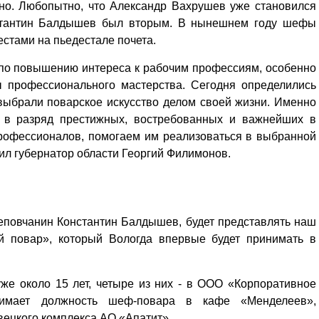
нно. Любопытно, что Александр Вахрушев уже становился
нстантин Балдышев был вторым. В нынешнем году шефы
естами на пьедестале почета.
 по повышению интереса к рабочим профессиям, особенно
ы профессионального мастерства. Сегодня определились
выбрали поварское искусство делом своей жизни. Именно
 в разряд престижных, востребованных и важнейших в
рофессионалов, помогаем им реализоваться в выбранной
тил губернатор области Георгий Филимонов.
реповчанин Константин Балдышев, будет представлять наш
й повар», который Вологда впервые будет принимать в
уже около 15 лет, четыре из них - в ООО «Корпоративное
нимает должность шеф-повара в кафе «Менделеев»,
ецкого комплекса АО «Апатит».