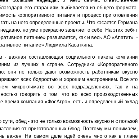
ева большие надежды. У него сейчас ответственное
благодаря его стараниям выбивается из общего формата.
имость корпоративного питания и процесс приготовления
ать на него определенные проекты. Что касается Германа
недавно, но уже прекрасно заявляет о себе. На этих ребят
ративное питание» развивается, как и весь АО «Апатит», -
оративное питание» Людмила Касаткина.
м - важная составляющая социального пакета компании
дним из лучших в стране. Сотрудники «Корпоративного
ю: они не только дают возможность работникам вкусно
заряжают всех бодростью и хорошим настроением. Все это
нем микроклимате во всех подразделениях, так и на
нностью говорить о том, что во всех производственных
ее время компания «ФосАгро», есть и определенный вклад
 сути, обед - это не только возможность вкусно и с пользой
ечатления от приготовленных блюд. Поэтому мы понимаем,
нь важен. На самом деле идей очень много как в плане