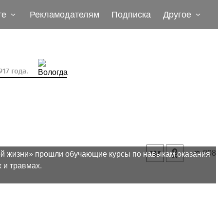
те
Рекламодателям
Подписка
Другое
17 года.
808
ой жизни» прошли обучающие курсы по навыкам оказания
 и травмах.