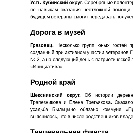
Усть-Кубинский округ.
Серебряные волонтер
по навыкам оказания неотложной помощи п
будущем ветераны смогут передавать получе
Дорога в музей
Грязовец.
Несколько групп юных гостей п
созданный при активном участии ветеранов 
№ 2, а на следующий день с патриотической 
«Инициатива».
Родной край
Шекснинский округ.
Об истории деревни
Трапезникова и Елена Третьякова. Оказал
усадьба Быльцыно обязано коммуне «Про
выяснилось, что в числе родственников влад
Танцевальная фиеста