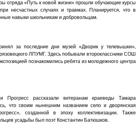
ы отряда «Путь к новой жизни» прошли обучающие курсы
ри несчастных случаях и травмах. Планируется, что в
нные навыки школьникам и добровольцам.
ринял за последние дни музей «Дворик у телевышки»,
Грязовецкого ЛПУМГ. Здесь побывали второклассники СОШ
экспозицией познакомились ребята из молодежного центра
 Прогресс рассказали ветеранам краеведы Тамара
ось, что своим нынешним названием село и дворянская
гресс», созданной в эпоху коллективизации. Также
ельцев усадьбы был поэт Константин Батюшков.