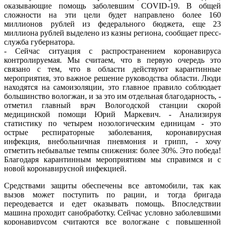
оказывающие помощь заболевшим COVID-19. В общей
сложности на эти цели будет направлено более 160
миллионов рублей из федерального бюджета, еще 23
миллиона рублей выделено из казны региона, сообщает пресс-
служба губернатора.
- Сейчас ситуация с распространением коронавируса
контролируемая. Мы считаем, что в первую очередь это
связано с тем, что в области действуют карантинные
мероприятия, это важное решение руководства области. Люди
находятся на самоизоляции, это главное правило соблюдает
большинство вологжан, и за это им отдельная благодарность, -
отметил главный врач Вологодской станции скорой
медицинской помощи Юрий Маркевич. - Анализируя
статистику по четырем нозологическим единицам - это
острые респираторные заболевания, коронавирусная
инфекция, внебольничная пневмония и грипп, - хочу
отметить небывалые темпы снижения: более 30%. Это победа!
Благодаря карантинным мероприятиям мы справимся и с
новой коронавирусной инфекцией.
Средствами защиты обеспечены все автомобили, так как
вызов может поступить по рации, и тогда бригада
переодевается и едет оказывать помощь. Впоследствии
машина проходит санобработку. Сейчас условно заболевшими
коронавирусом считаются все вологжане с повышенной