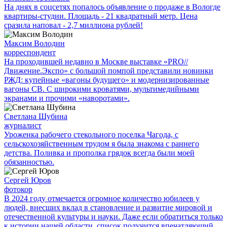
На днях в соцсетях попалось объявление о продаже в Вологде
квартиры-студии. Площадь - 21 квадратный метр. Цена
сразила наповал - 2,7 миллиона рублей!
Максим Володин
корреспондент
На проходившей недавно в Мос­кве выставке «PRO//
Движение.Экспо» с большой помпой представили новинки
РЖД: купейные «вагоны будущего» и модернизированные
вагоны СВ. С широкими кроватями, мультимедийными
экранами и прочими «наворотами».
Светлана Шубина
журналист
Уроженка рабочего стекольного поселка Чагода, с
сельскохозяйственным трудом я была знакома с раннего
детства. Поливка и прополка грядок всегда были моей
обязанностью.
Сергей Юров
фотокор
В 2024 году отмечается огромное количество юбилеев у
людей, внесших вклад в становление и развитие мировой и
отечественной культуры и науки. Даже если обратиться только
к истории нашей области, список получится впечатляющий.