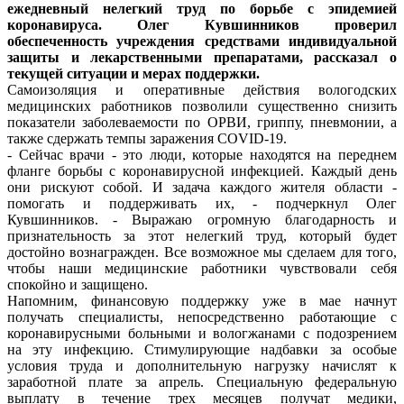
ежедневный нелегкий труд по борьбе с эпидемией
коронавируса. Олег Кувшинников проверил
обеспеченность учреждения средствами индивидуальной
защиты и лекарственными препаратами, рассказал о
текущей ситуации и мерах поддержки.
Самоизоляция и оперативные действия вологодских
медицинских работников позволили существенно снизить
показатели заболеваемости по ОРВИ, гриппу, пневмонии, а
также сдержать темпы заражения COVID-19.
- Сейчас врачи - это люди, которые находятся на переднем
фланге борьбы с коронавирусной инфекцией. Каждый день
они рискуют собой. И задача каждого жителя области -
помогать и поддерживать их, - подчеркнул Олег
Кувшинников. - Выражаю огромную благодарность и
признательность за этот нелегкий труд, который будет
достойно вознагражден. Все возможное мы сделаем для того,
чтобы наши медицинские работники чувствовали себя
спокойно и защищено.
Напомним, финансовую поддержку уже в мае начнут
получать специалисты, непосредственно работающие с
коронавирусными больными и вологжанами с подозрением
на эту инфекцию. Стимулирующие надбавки за особые
условия труда и дополнительную нагрузку начислят к
заработной плате за апрель. Специальную федеральную
выплату в течение трех месяцев получат медики,