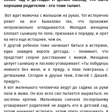
хорошим родителем - это тоже талант.
Вот идет мамочка с малышом на руках. Тот истерично
ревет на все Бывалово так, что прохожие
непроизвольно оглядываются. Молодая женщина
хлопает сынишку по попе, призывая к порядку, и орет
на него еще истошнее, чем он.
У другой ребенок тоже начинает биться в истерике,
едва завидев ворота детсада, - понимает, что
предстоит скорое расставание с мамой. Женщина
целует сынишку и ласково уговаривает: «Ты побудешь
немного без меня, и я приду, а пока поиграешь с
детишками. Сегодня и друзья твои, Елисей с Дашей,
придут».
А вот маленького человечка ведут до садика за руки
папа и мама. Он изо всех сил пытается вырваться, но
заслоны крепки. Мальчишка сначала по-хорошему
уговаривает родителей не водить его в детский сад,
потом начинает истерить, затем опять уговаривать. А