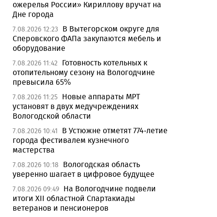
ожерелья России» Кириллову вручат на
Дне города
В Вытегорском округе для
7.08.2026 12:23
Сперовского ФАПа закупаются мебель и
оборудование
Готовность котельных к
7.08.2026 11:42
отопительному сезону на Вологодчине
превысила 65%
Новые аппараты МРТ
7.08.2026 11:25
установят в двух медучреждениях
Вологодской области
В Устюжне отметят 774-летие
7.08.2026 10:41
города фестивалем кузнечного
мастерства
Вологодская область
7.08.2026 10:18
уверенно шагает в цифровое будущее
На Вологодчине подвели
7.08.2026 09:49
итоги XII областной Спартакиады
ветеранов и пенсионеров