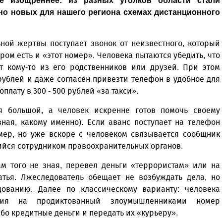
е изощреннее: из разных уголков области стали
но новых для нашего региона схемах дистанционного
ной жертвы поступает звонок от неизвестного, который
ором есть и «этот номер». Человека пытаются убедить, что
 кому-то из его родственников или друзей. При этом
 рублей и даже согласен привезти телефон в удобное для
плату в 300 - 500 рублей «за такси».
я большой, а человек искренне готов помочь своему
зная, какому именно). Если аванс поступает на телефон
омер, но уже вскоре с человеком связывается сообщник
йся сотрудником правоохранительных органов.
ам того не зная, перевел деньги «террористам» или на
атья. Лжеследователь обещает не возбуждать дела, но
дованию. Далее по классическому варианту: человека
ния на продиктованный злоумышленниками номер
ибо кредитные деньги и передать их «курьеру».