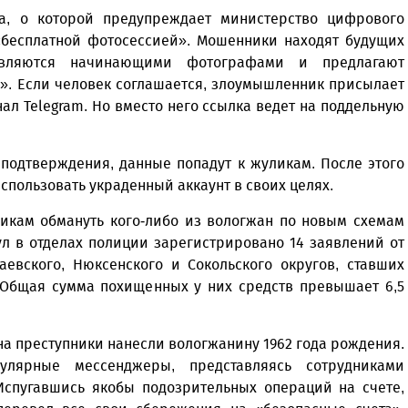
а, о которой предупреждает министерство цифрового
 «бесплатной фотосессией». Мошенники находят будущих
авляются начинающими фотографами и предлагают
». Если человек соглашается, злоумышленник присылает
ал Telegram. Но вместо него ссылка ведет на поддельную
 подтверждения, данные попадут к жуликам. После этого
пользовать украденный аккаунт в своих целях.
никам обмануть кого-либо из вологжан по новым схемам
ул в отделах полиции зарегистрировано 14 заявлений от
аевского, Нюксенского и Сокольского округов, ставших
 Общая сумма похищенных у них средств превышает 6,5
а преступники нанесли вологжанину 1962 года рождения.
лярные мессенджеры, представляясь сотрудниками
Испугавшись якобы подозрительных операций на счете,