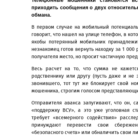
Телефонные мошенники становятся вс
приходить сообщения о двух относитель
обмана.
В первом случае на мобильный потенциаль
говорит, что нашел на улице телефон, в кот
якобы потерянный мобильник принадлежит
незнакомец готов вернуть находку за 1 000
получателя место, но просит частичную предо
Весь расчет на то, что сумма не кажетс
родственнику или другу (пусть даже и не 
звонившего, тот тут же блокирует свой н
мошенника, строгим голосом представляющи
Отправителя аванса запугивают, что он, с
«поддержку ВСУ», а это уже уголовная ст
требует «всемерного содействия» рассле
принуждают перевести свои сбереже
«безопасного счета» или обналичить свои л