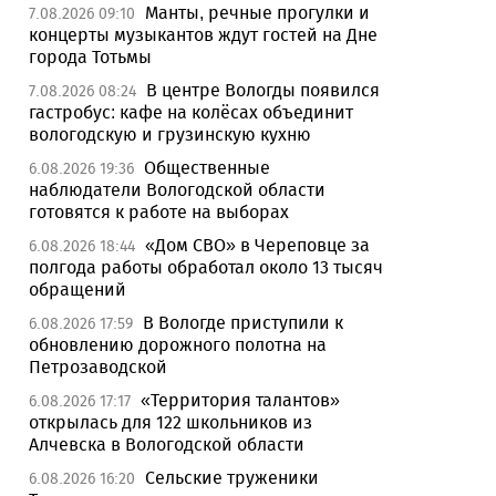
Манты, речные прогулки и
7.08.2026 09:10
концерты музыкантов ждут гостей на Дне
города Тотьмы
В центре Вологды появился
7.08.2026 08:24
гастробус: кафе на колёсах объединит
вологодскую и грузинскую кухню
Общественные
6.08.2026 19:36
наблюдатели Вологодской области
готовятся к работе на выборах
«Дом СВО» в Череповце за
6.08.2026 18:44
полгода работы обработал около 13 тысяч
обращений
В Вологде приступили к
6.08.2026 17:59
обновлению дорожного полотна на
Петрозаводской
«Территория талантов»
6.08.2026 17:17
открылась для 122 школьников из
Алчевска в Вологодской области
Сельские труженики
6.08.2026 16:20