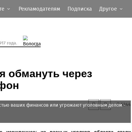
те
Рекламодателям
Подписка
Другое
17 года.
я обмануть через
ефон
5244
остью ваших финансов или угрожают уголовным делом -