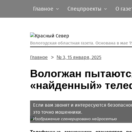
Главное
Спецпроекты
О газе
Вологодская областная газета.
Основана в мае 19
Главное
№ 3, 15 января, 2025
Вологжан пытаютс
«найденный» тел
Если вам звонят и интересуются безопасн
это точно мошенники.
Изображение сгенерировано нейросетью