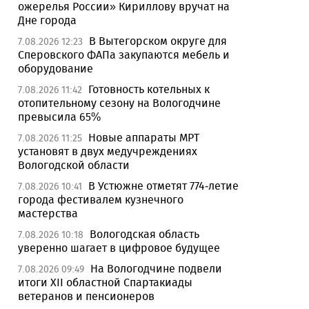
ожерелья России» Кириллову вручат на
Дне города
В Вытегорском округе для
7.08.2026 12:23
Сперовского ФАПа закупаются мебель и
оборудование
Готовность котельных к
7.08.2026 11:42
отопительному сезону на Вологодчине
превысила 65%
Новые аппараты МРТ
7.08.2026 11:25
установят в двух медучреждениях
Вологодской области
В Устюжне отметят 774-летие
7.08.2026 10:41
города фестивалем кузнечного
мастерства
Вологодская область
7.08.2026 10:18
уверенно шагает в цифровое будущее
На Вологодчине подвели
7.08.2026 09:49
итоги XII областной Спартакиады
ветеранов и пенсионеров