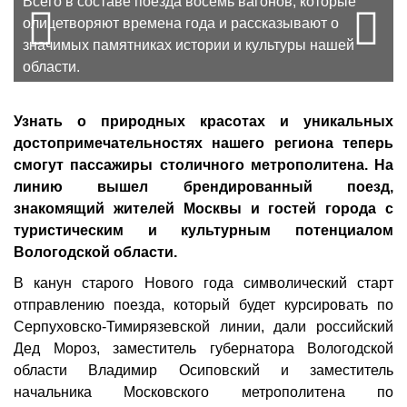
Всего в составе поезда восемь вагонов, которые
Всего в составе поезда восемь вагонов, которые
Prev
N
Один из вагонов уникального состава посвящен
олицетворяют времена года и рассказывают о
олицетворяют времена года и рассказывают о
туристической жемчужине Вологодчины - Великому
значимых памятниках истории и культуры нашей
значимых памятниках истории и культуры нашей
Устюгу, родине Деда Мороза.
области.
области.
Фото Даниила Зинченко
Узнать о природных красотах и уникальных
достопримечательностях нашего региона теперь
смогут пассажиры столичного метрополитена. На
линию вышел брендированный поезд,
знакомящий жителей Москвы и гостей города с
туристическим и культурным потенциалом
Вологодской области.
В канун старого Нового года символический старт
отправлению поезда, который будет курсировать по
Серпуховско-Тимирязевской линии, дали российский
Дед Мороз, заместитель губернатора Вологодской
области Владимир Осиповский и заместитель
начальника Московского метрополитена по