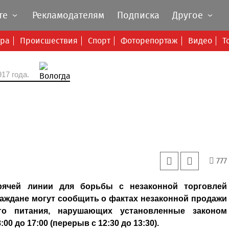
те
Рекламодателям
Подписка
Другое
ура
Происшествия
Спорт
Фоторепортаж
Видео
Т
17 года.
777
рячей линии для борьбы с незаконной торговлей
. Граждане могут сообщить о фактах незаконной продажи
ого питания, нарушающих установленные законом
0 до 17:00 (перерыв с 12:30 до 13:30).