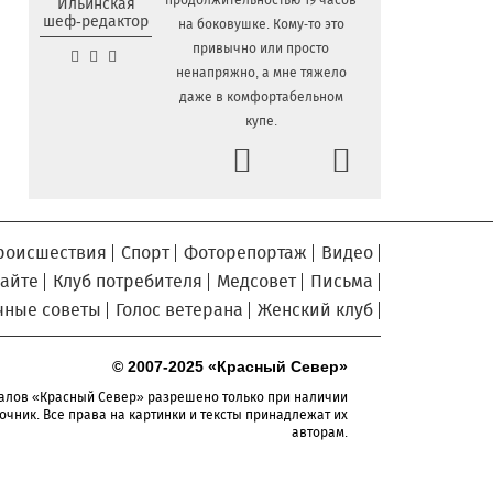
продолжительностью 19 часов
Ильинская
двумя детьми нашли в лесу под Вологдой
шеф-редактор
на боковушке. Кому-то это
Шесть вологодских
5.08.2026 09:04
привычно или просто
школьников отправятся в августе в
ненапряжно, а мне тяжело
«Путешествие мечты»
даже в комфортабельном
купе.
В Вологде объявлены даты
4.08.2026 17:04
Prev
заключительных экскурсий акции «Огни
Next
вечерней Вологды»
На Вологодчине готовят
4.08.2026 16:38
общественных наблюдателей к
предстоящим выборам
роисшествия
Спорт
Фоторепортаж
Видео
сайте
Клуб потребителя
Медсовет
Письма
О лечении и профилактике
4.08.2026 16:03
болезней суставов вологжанам
чные советы
Голос ветерана
Женский клуб
расскажут по «Телефону здоровья»
На Горбатом мосту в
4.08.2026 15:36
© 2007-2025 «Красный Север»
Вологде приступили к устройству опор и
алов «Красный Север» разрешено только при наличии
пролетных строений
очник. Все права на картинки и тексты принадлежат их
авторам.
У Никольского источника
4.08.2026 15:08
под Вологдой появится колокольня с
курантами