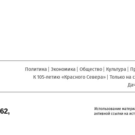
Север», который, уверены,
Кузьминская
главный
придется вам по душе, и вы
редактор
обязательно добавите его в
свои закладки.
Политика
Экономика
Общество
Культура
П
К 105-летию «Красного Севера»
Только на 
Да
Использование матери
62,
активной ссылки на ист