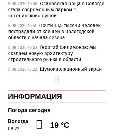
Осановская роща в Вологде
5.08.2026 16:50
стала современным парком с
«есенинской» душой
Почти 13,5 тысячи человек
5.08.2026 16:41
пострадали от клещей в Вологодской
области с начала сезона
Георгий Филимонов: Мы
5.08.2026 16:02
создаем новую архитектуру
строительного рынка в области
Шумоизоляционный экран
5.08.2026 15:22
на Белозерском шоссе в Вологде
превратили в «космическую» галерею
Улицу Чернышевского в
5.08.2026 14:55
ИНФОРМАЦИЯ
Вологде отремонтируют значительно
раньше срока
Погода сегодня
Вологодская область вошла
5.08.2026 13:47
в число лидеров по росту рождаемости
Вологда
19 °C
08:22
В День физкультурника
5.08.2026 13:05
массовые зарядки пройдут во всех