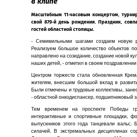
в клипе
Масштабным 11-часовым концертом, турни
свой 879-й день рождения. Праздник, сов
гостей областной столицы.
- Семимильными шагами создаем новую ре
Реализуем большое количество объектов по 
направлено на созидание, создание новой ку
наших детей, - отметил в своем поздравлени
Центром торжеств стала обновленная Крем
жителям, внесшим большой вклад в развити
Были отмечены и трудовые коллективы, занес
- областной онкодиспансер, подшипниковый з
Тем временем на проспекте Победы гр
интерактивные и спортивные площадки, фо
выпускников этого года танцевали вальс.
силачей. В экстремальных дисциплинах со