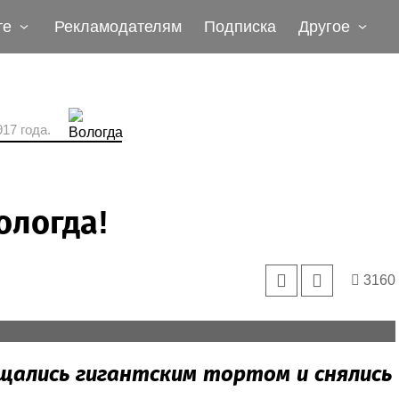
те
Рекламодателям
Подписка
Другое
17 года.
ологда!
3160
ощались гигантским тортом и снялись