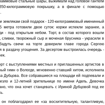
раммовые стальные шары, выжимали над головой гантели
 350-килограммовую покрышку, а в финале с помощью
н.
ли землякам свой подарок - 120-килограммовый именинный
,5 метра готовили двое суток: коржи испекли заранее, а
и - под открытым небом. Торт, в состав которого вошли
 сливки, творожный сыр и моченая брусника - украсили в
Задуть свечи на торте доверили главе города Сергею
я в раздачу угощения. За десертом выстроилась очередь -
век.
ерт с выступлениями местных и приглашенных артистов в
вый гимн о Вологде, мгновенно ставший хитом, исполнила
на Дубцова. Все собравшиеся на площади ей подпевали и
езло и 12-летней зрительнице по имени Адель. Девочка
но, что она хочет станцевать с Ириной Дубцовой под ее
ь.
 он поблагодарил ее «за восхитительную, талантливую,