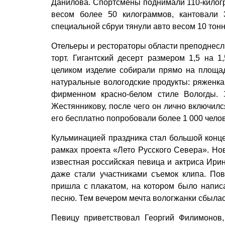
Данилова. Спортсмены поднимали 110-килог
весом более 50 килограммов, кантовали
специальной сбруи тянули авто весом 10 тон
Отельеры и рестораторы облас­ти преподнес
торт. Гигантский десерт размером 1,5 на 1
целиком изделие собирали прямо на площад
натуральные вологодские продукты: ряженка,
фирменном красно-белом стиле Вологды. 
Жестянникову, после чего он лично включилс
его бесплатно попробовали более 1 000 чело
Кульминацией праздника стал большой конц
рамках проекта «Лето Русского Севера». Но
известная российская певица и актриса Ири
даже стали участниками съемок клипа. Пов
пришла с плакатом, на котором было написа
песню. Тем вечером мечта вологжанки сбылас
Певицу приветствовал Георгий Филимонов,