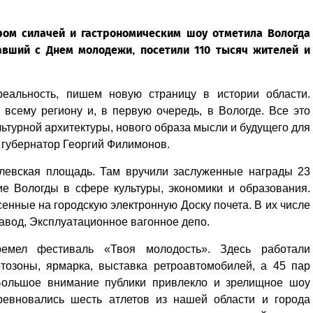
ром силачей и гастрономическим шоу отметила Вологда
павший с Днем молодежи, посетили 110 тысяч жителей и
альность, пишем новую страницу в истории области.
всему региону и, в первую очередь, в Вологде. Все это
льтурной архитектуры, нового образа мысли и будущего для
и губернатор Георгий Филимонов.
левская площадь. Там вручили заслуженные награды 23
е Вологды в сфере культуры, экономики и образования.
енные на городскую электронную Доску почета. В их числе
авод, Эксплуатационное вагонное депо.
емел фестиваль «Твоя молодость». Здесь работали
тозоны, ярмарка, выставка ретроавтомобилей, а 45 пар
 Большое внимание публики привлекло и зрелищное шоу
ревновались шесть атлетов из нашей области и города