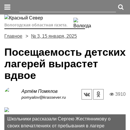
Вологодская областная газета.
Главное
№ 3, 15 января, 2025
Посещаемость детских
лагерей вырастет
вдвое
Артём Помялов
3910
pomyalov@krassever.ru
Школьники рассказали Сергею Жестянникову о
своих впечатлениях от пребывания в лагере