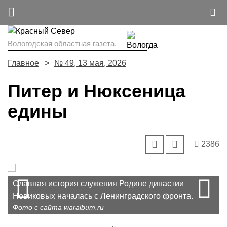
Вологодская областная газета.
Главное
№ 49, 13 мая, 2026
Питер и Нюксеница
едины
2386
Prev
N
Славная история служения Родине династии
Сергей Новиков.
Иван Новиков.
Анатолий Новиков.
Михаил Новиков.
Новиковых началась с Ленинградского фронта.
Фото с сайта waralbum.ru