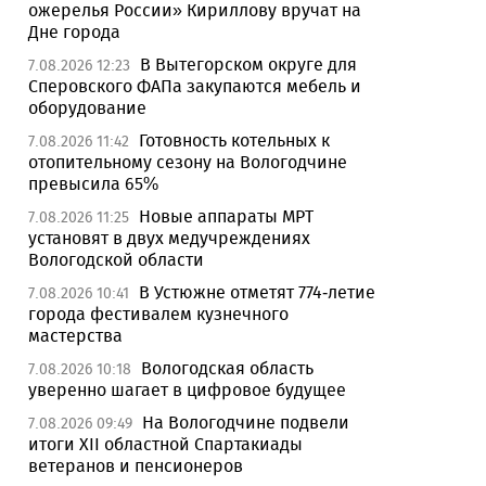
ожерелья России» Кириллову вручат на
Дне города
В Вытегорском округе для
7.08.2026 12:23
Сперовского ФАПа закупаются мебель и
оборудование
Готовность котельных к
7.08.2026 11:42
отопительному сезону на Вологодчине
превысила 65%
Новые аппараты МРТ
7.08.2026 11:25
установят в двух медучреждениях
Вологодской области
В Устюжне отметят 774-летие
7.08.2026 10:41
города фестивалем кузнечного
мастерства
Вологодская область
7.08.2026 10:18
уверенно шагает в цифровое будущее
На Вологодчине подвели
7.08.2026 09:49
итоги XII областной Спартакиады
ветеранов и пенсионеров