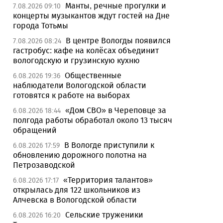
Манты, речные прогулки и
7.08.2026 09:10
концерты музыкантов ждут гостей на Дне
города Тотьмы
В центре Вологды появился
7.08.2026 08:24
гастробус: кафе на колёсах объединит
вологодскую и грузинскую кухню
Общественные
6.08.2026 19:36
наблюдатели Вологодской области
готовятся к работе на выборах
«Дом СВО» в Череповце за
6.08.2026 18:44
полгода работы обработал около 13 тысяч
обращений
В Вологде приступили к
6.08.2026 17:59
обновлению дорожного полотна на
Петрозаводской
«Территория талантов»
6.08.2026 17:17
открылась для 122 школьников из
Алчевска в Вологодской области
Сельские труженики
6.08.2026 16:20