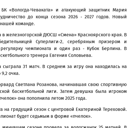
: БК «Вологда-Чеваката» и атакующий защитник Мария
удничество до конца сезона 2026 - 2027 годов. Новый
 нашей команде.
а в железногорской ДЮСШ «Смена» Красноярского края. В
бедительницей Суперлиги-2, серебряным призером и
регулярку чемпионата и один раз - Кубок Берлина. В
скетбольного тренера Евгения Соловьева.
сыграла 31 матч. В среднем за игру она находилась на
9,2 очка.
орвард Светлана Розанова, начинавшая свою спортивную
ской баскетбольной лиги. Затем девушка была игроком
челок» она пополнила летом 2025 года.
а на грядущий сезон с центровой Екатериной Тереховой.
мпионат будет седьмым в форме «пчелок».
в минувшем сезоне провела за вологжанок 25 матчей. В