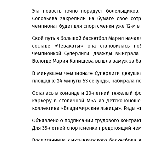
Эта новость точно порадует болельщиков
Соловьева закрепили на бумаге свое сотр
чемпионат будет для спортсменки уже 12-м в
Свой путь в большой баскетбол Мария начал
составе «Чевакаты» она становилась по
чемпионкой Суперлиги, дважды выиграла 
Вологде Мария Канищева вышла замуж за ба
В минувшем чемпионате Суперлиги девушка 
площадке 24 минуты 53 секунды, набирала по 
Осталась в команде и 20-летний тяжелый ф
карьеру в столичной МБА из Детско-юноше
коллектива «Владимирские львицы». Ряды «п
Объявлено о подписании трудового контракт
Для 35-летней спортсменки предстоящий че
Воспитанница сыктывкарского баскетбола 