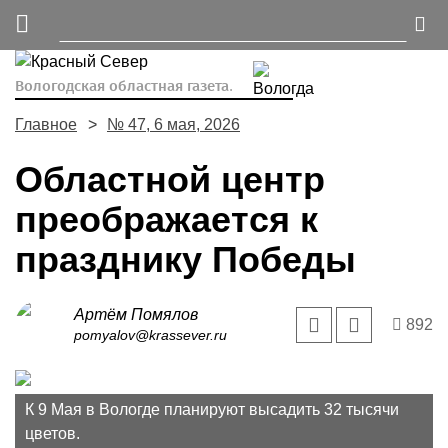
Вологодская областная газета.
Главное
№ 47, 6 мая, 2026
Областной центр
преображается к
празднику Победы
Артём Помялов
892
pomyalov@krassever.ru
К 9 Мая в Вологде планируют высадить 32 тысячи
цветов.