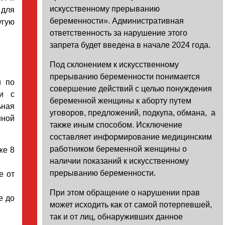
искусственному прерыванию
для
беременности». Административная
угую
ответственность за нарушение этого
запрета будет введена в начале 2024 года.
Под склонением к искусственному
прерыванию беременности понимается
й по
совершение действий с целью понуждения
зи с
беременной женщины к аборту путем
ьная
уговоров, предложений, подкупа, обмана, а
ной
также иным способом. Исключение
составляет информирование медицинским
работником беременной женщины о
же 8
наличии показаний к искусственному
прерыванию беременности.
е от
При этом обращение о нарушении прав
е до
может исходить как от самой потерпевшей,
так и от лиц, обнаруживших данное