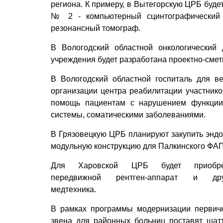
региона. К примеру, в Вытегорскую ЦРБ буде
№ 2 - компьютерный сцинтографический т
резонансный томограф.
В Вологодский областной онкологический
учреждения будет разработана проектно-сме
В Вологодский областной госпиталь для в
организации центра реабилитации участнико
помощь пациентам с нарушением функции
системы, соматическими заболеваниями.
В Грязовецкую ЦРБ планируют закупить эндос
модульную конструкцию для Палкинского ФАП
Для Харовской ЦРБ будет приобре
передвижной рентген-аппарат и дру
медтехника.
В рамках программы модернизации первич
звена для районных больниц поставят шат