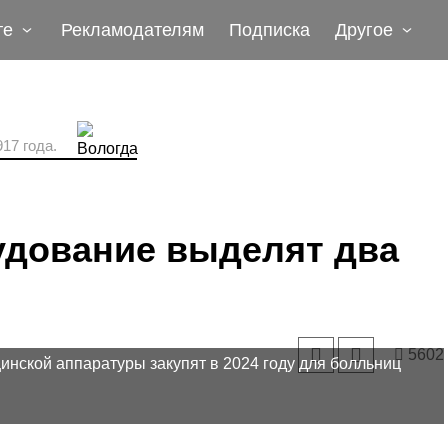
те
Рекламодателям
Подписка
Другое
17 года.
удование выделят два
5602
нской аппаратуры закупят в 2024 году для болльниц