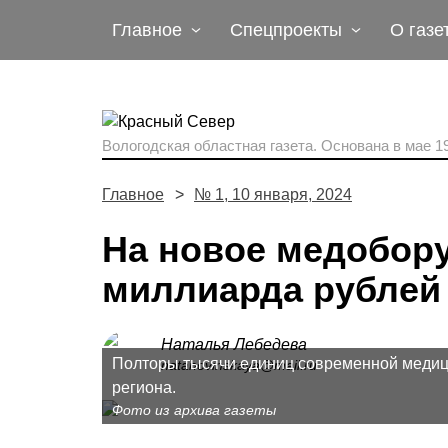
Главное
Спецпроекты
О газе
Вологодская областная газета.
Основана в мае 19
Главное
№ 1, 10 января, 2024
На новое медобор
миллиарда рублей
Наталья Лебедева
Полторы тысячи единиц современной медици
natanovinskaya@mail.ru
региона.
Фото из архива газеты