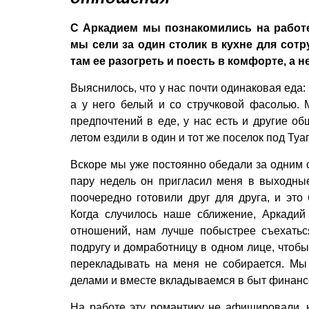
С Аркадием мы познакомились на работе
мы сели за один столик в кухне для сотр
там ее разогреть и поесть в комфорте, а 
Выяснилось, что у нас почти одинаковая еда: 
а у него белый и со стручковой фасолью. 
предпочтений в еде, у нас есть и другие 
летом ездили в один и тот же поселок под Туа
Вскоре мы уже постоянно обедали за одним с
пару недель он пригласил меня в выходны
поочередно готовили друг для друга, и это
Когда случилось наше сближение, Аркадий
отношений, нам лучше побыстрее съехаться
подругу и домработницу в одном лице, чтобы
перекладывать на меня не собирается. Мы
делами и вместе вкладываемся в быт финансо
На работе эту романтику не афишировали, н