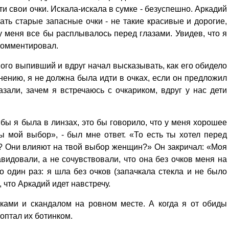
ти свои очки. Искала-искала в сумке - безуспешно. Аркадий
вать старые запасные очки - не такие красивые и дорогие,
 у меня все бы расплывалось перед глазами. Увидев, что я
окомментировал.
ого выпивший и вдруг начал высказывать, как его обидело
ению, я не должна была идти в очках, если он предложил
зали, зачем я встречаюсь с очкариком, вдруг у нас дети
 бы я была в линзах, это бы говорило, что у меня хорошее
ы мой выбор», - был мне ответ. «То есть ты хотел перед
ь? Они влияют на твой выбор женщин?» Он закричал: «Моя
видовали, а не сочувствовали, что она без очков меня на
ло один раз: я шла без очков (запачкала стекла и не было
, что Аркадий идет навстречу.
ками и скандалом на ровном месте. А когда я от обиды
топтал их ботинком.