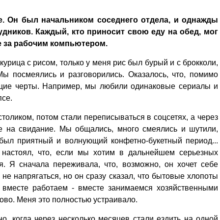
. Он был начальником соседнего отдела, и однажды
удников. Каждый, кто приносит свою еду на обед, мог
не за рабочим компьютером.
курица с рисом, только у меня рис был бурый и с брокколи,
Мы посмеялись и разговорились. Оказалось, что, помимо
общие черты. Например, мы любили одинаковые сериалы и
псе.
толиком, потом стали переписываться в соцсетях, а через
е на свидание. Мы общались, много смеялись и шутили,
 был приятный и волнующий конфетно-букетный период...
 настоял, что, если мы хотим в дальнейшем серьезных
. Я сначала переживала, что, возможно, он хочет себе
 не напрягаться, но он сразу сказал, что бытовые хлопоты
 вместе работаем - вместе занимаемся хозяйственными
во. Меня это полностью устраивало.
о, когда через несколько месяцев стали ездить на одной