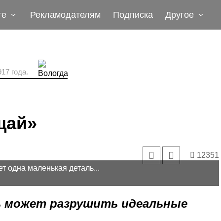
те
Рекламодателям
Подписка
Другое
17 года.
щай»
12351
т одна маленькая деталь...
чь может разрушить идеальные