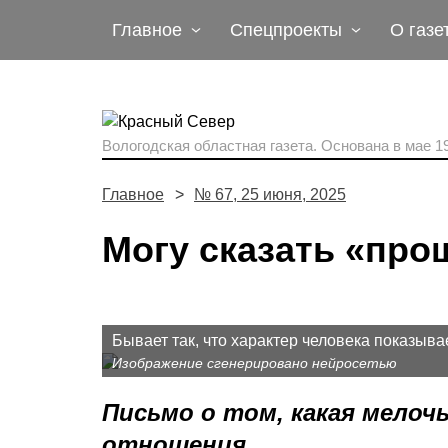
Главное
Спецпроекты
О газе
Вологодская областная газета.
Основана в мае 19
Главное
№ 67, 25 июня, 2025
Могу сказать «про
Бывает так, что характер человека показывае
Изображение сгенерировано нейросетью
Письмо о том, какая мело
отношения