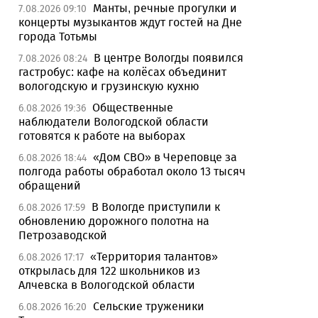
Манты, речные прогулки и
7.08.2026 09:10
концерты музыкантов ждут гостей на Дне
города Тотьмы
В центре Вологды появился
7.08.2026 08:24
гастробус: кафе на колёсах объединит
вологодскую и грузинскую кухню
Общественные
6.08.2026 19:36
наблюдатели Вологодской области
готовятся к работе на выборах
«Дом СВО» в Череповце за
6.08.2026 18:44
полгода работы обработал около 13 тысяч
обращений
В Вологде приступили к
6.08.2026 17:59
обновлению дорожного полотна на
Петрозаводской
«Территория талантов»
6.08.2026 17:17
открылась для 122 школьников из
Алчевска в Вологодской области
Сельские труженики
6.08.2026 16:20