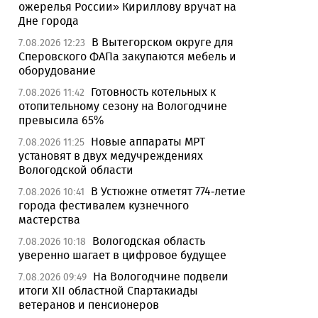
ожерелья России» Кириллову вручат на
Дне города
В Вытегорском округе для
7.08.2026 12:23
Сперовского ФАПа закупаются мебель и
оборудование
Готовность котельных к
7.08.2026 11:42
отопительному сезону на Вологодчине
превысила 65%
Новые аппараты МРТ
7.08.2026 11:25
установят в двух медучреждениях
Вологодской области
В Устюжне отметят 774-летие
7.08.2026 10:41
города фестивалем кузнечного
мастерства
Вологодская область
7.08.2026 10:18
уверенно шагает в цифровое будущее
На Вологодчине подвели
7.08.2026 09:49
итоги XII областной Спартакиады
ветеранов и пенсионеров