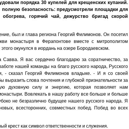
удовали порядка 30 купелей для крещенских купаний.
 полную безопасность: предусмотрели площадки для
 обогрева, горячий чай, дежурство бригад скорой
ние, был и глава региона Георгий Филимонов. Он посетил
кви монастыря в Ферапонтове вместе с митрополитом
 этого окунулся в иордань на озере Бородаевском.
 Савва. Я вас сердечно благодарю за соратничество, за
работе нашей команды на благо русского народа, Русского
, - сказал Георгий Филимонов владыке. - И я со своей
 бы выразить слова почтения и глубокой признательности за
ую духовную силу и энергию, которая позволяет нам
монастыри. Вовлекать в нашу работу все больше и больше
боко не безразлично будущее нашего русского народа. Я
овых, всесторонних, совместных побед. Побед во всех
й крест как символ ответственности и служения.