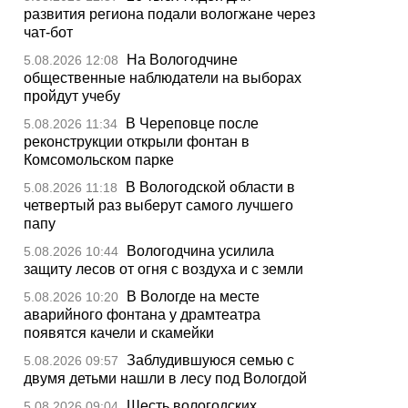
развития региона подали вологжане через
чат-бот
На Вологодчине
5.08.2026 12:08
общественные наблюдатели на выборах
пройдут учебу
В Череповце после
5.08.2026 11:34
реконструкции открыли фонтан в
Комсомольском парке
В Вологодской области в
5.08.2026 11:18
четвертый раз выберут самого лучшего
папу
Вологодчина усилила
5.08.2026 10:44
защиту лесов от огня с воздуха и с земли
В Вологде на месте
5.08.2026 10:20
аварийного фонтана у драмтеатра
появятся качели и скамейки
Заблудившуюся семью с
5.08.2026 09:57
двумя детьми нашли в лесу под Вологдой
Шесть вологодских
5.08.2026 09:04