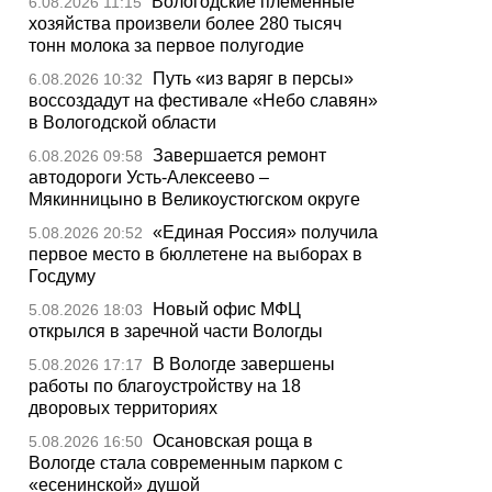
Вологодские племенные
6.08.2026 11:15
хозяйства произвели более 280 тысяч
тонн молока за первое полугодие
Путь «из варяг в персы»
6.08.2026 10:32
воссоздадут на фестивале «Небо славян»
в Вологодской области
Завершается ремонт
6.08.2026 09:58
автодороги Усть-Алексеево –
Мякинницыно в Великоустюгском округе
«Единая Россия» получила
5.08.2026 20:52
первое место в бюллетене на выборах в
Госдуму
Новый офис МФЦ
5.08.2026 18:03
открылся в заречной части Вологды
В Вологде завершены
5.08.2026 17:17
работы по благоустройству на 18
дворовых территориях
Осановская роща в
5.08.2026 16:50
Вологде стала современным парком с
«есенинской» душой