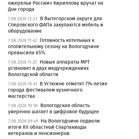
ожерелья России» Кириллову вручат на
Дне города
В Вытегорском округе для
7.08.2026 12:23
Сперовского ФАПа закупаются мебель и
оборудование
Готовность котельных к
7.08.2026 11:42
отопительному сезону на Вологодчине
превысила 65%
Новые аппараты МРТ
7.08.2026 11:25
установят в двух медучреждениях
Вологодской области
В Устюжне отметят 774-летие
7.08.2026 10:41
города фестивалем кузнечного
мастерства
Вологодская область
7.08.2026 10:18
уверенно шагает в цифровое будущее
На Вологодчине подвели
7.08.2026 09:49
итоги XII областной Спартакиады
ветеранов и пенсионеров