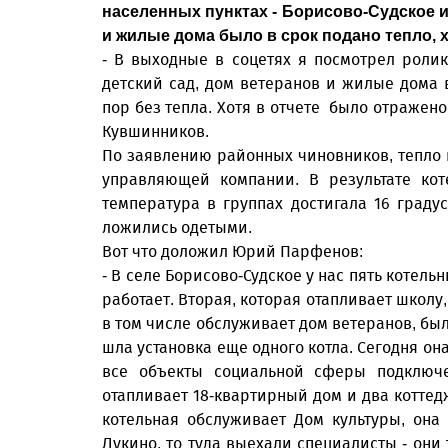
населенных пунктах - Борисово-Судское 
и жилые дома было в срок подано тепло, х
- В выходные в соцетях я посмотрел ролик
детский сад, дом ветеранов и жилые дома 
пор без тепла. Хотя в отчете было отражено
Кувшинников.
По заявлению районных чиновников, тепло 
управляющей компании. В результате кот
температура в группах достигала 16 граду
ложились одетыми.
Вот что доложил Юрий Парфенов:
- В селе Борисово-Судское у нас пять котель
работает. Вторая, которая отапливает школу
в том числе обслуживает дом ветеранов, была
шла установка еще одного котла. Сегодня он
все объекты социальной сферы подключе
отапливает 18-квартирный дом и два коттед
котельная обслуживает Дом культуры, она
Лукино, то туда выехали специалисты - они 