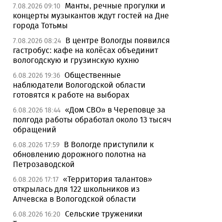
Манты, речные прогулки и
7.08.2026 09:10
концерты музыкантов ждут гостей на Дне
города Тотьмы
В центре Вологды появился
7.08.2026 08:24
гастробус: кафе на колёсах объединит
вологодскую и грузинскую кухню
Общественные
6.08.2026 19:36
наблюдатели Вологодской области
готовятся к работе на выборах
«Дом СВО» в Череповце за
6.08.2026 18:44
полгода работы обработал около 13 тысяч
обращений
В Вологде приступили к
6.08.2026 17:59
обновлению дорожного полотна на
Петрозаводской
«Территория талантов»
6.08.2026 17:17
открылась для 122 школьников из
Алчевска в Вологодской области
Сельские труженики
6.08.2026 16:20