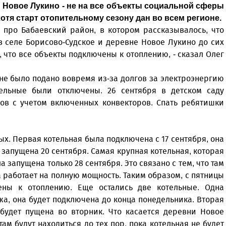
и Новое Лукино - не на все объекты социальной сферы
отя старт отопительному сезону дан во всем регионе.
 про Бабаевский район, в котором рассказывалось, что
в селе Борисово-Судское и деревне Новое Лукино до сих
, что все объекты подключены к отоплению, - сказал Олег
не было подано вовремя из-за долгов за электроэнергию
ельные были отключены. 26 сентября в детском саду
сов с учетом включенных конвекторов. Спать ребятишки
ных. Первая котельная была подключена с 17 сентября, она
, запущена 20 сентября. Самая крупная котельная, которая
 запущена только 28 сентября. Это связано с тем, что там
а работает на полную мощность. Таким образом, с пятницы
ны к отоплению. Еще остались две котельные. Одна
жа, она будет подключена до конца понедельника. Вторая
 будет пущена во вторник. Что касается деревни Новое
там будут находиться до тех пор, пока котельная не будет