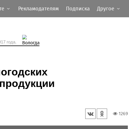
те
Рекламодателям
Подписка
Другое
17 года.
логодских
 продукции
1269