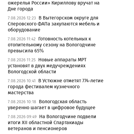
ожерелья России» Кириллову вручат на
Дне города
В Вытегорском округе для
7.08.2026 12:23
Сперовского ФАПа закупаются мебель и
оборудование
Готовность котельных к
7.08.2026 11:42
отопительному сезону на Вологодчине
превысила 65%
Новые аппараты МРТ
7.08.2026 11:25
установят в двух медучреждениях
Вологодской области
В Устюжне отметят 774-летие
7.08.2026 10:41
города фестивалем кузнечного
мастерства
Вологодская область
7.08.2026 10:18
уверенно шагает в цифровое будущее
На Вологодчине подвели
7.08.2026 09:49
итоги XII областной Спартакиады
ветеранов и пенсионеров