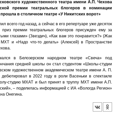
сковского художественного театра имени А.П. Чехова
ской премии театральных блогеров в номинации
прошла в столичном театре «У Никитских ворот»
ил всего год назад, а сейчас в его репертуаре уже десяток
й приз премии театральных блогеров присужден ему за
ыми глазами» (Звездич), «Как вам это понравится?» (Жак
 МХТ и «Надо что-то делать» (Алексей) в Пространстве
ехова.
мался в Белозерском народном театре «Свеча» под
ончания средней школы он стал студентом «Школы-студии
вском художественном академическом театре имени А. П.
 дебютировал в 2022 году в роли Васеньки в спектакле
колу-студию МХАТ и был принят в труппу МХТ имени А.П.
нский», – поделилась информацией с ИА «Вологда Регион»
на Онегина.