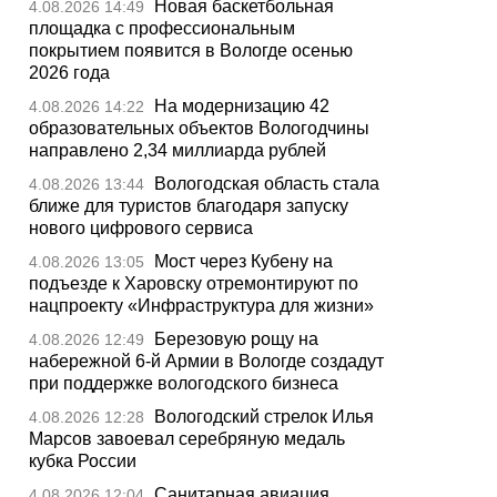
Новая баскетбольная
4.08.2026 14:49
площадка с профессиональным
покрытием появится в Вологде осенью
2026 года
На модернизацию 42
4.08.2026 14:22
образовательных объектов Вологодчины
направлено 2,34 миллиарда рублей
Вологодская область стала
4.08.2026 13:44
ближе для туристов благодаря запуску
нового цифрового сервиса
Мост через Кубену на
4.08.2026 13:05
подъезде к Харовску отремонтируют по
нацпроекту «Инфраструктура для жизни»
Березовую рощу на
4.08.2026 12:49
набережной 6-й Армии в Вологде создадут
при поддержке вологодского бизнеса
Вологодский стрелок Илья
4.08.2026 12:28
Марсов завоевал серебряную медаль
кубка России
Санитарная авиация
4.08.2026 12:04