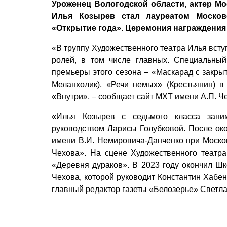
Уроженец Вологодской области, актер Мо
Илья Козырев стал лауреатом Москов
«Открытие года». Церемония награждения 
«В труппу Художественного театра Илья вступ
ролей, в том числе главных. Специальны
премьеры этого сезона – «Маскарад с закрыт
Меланхолик), «Речи немых» (Крестьянин) в
«Внутри», – сообщает сайт МХТ имени А.П. Ч
«Илья Козырев с седьмого класса зани
руководством Ларисы Голубковой. После ок
имени В.И. Немировича-Данченко при Моско
Чехова». На сцене Художественного театра
«Деревня дураков». В 2023 году окончил Ш
Чехова, которой руководит Константин Хабе
главный редактор газеты «Белозерье» Светла