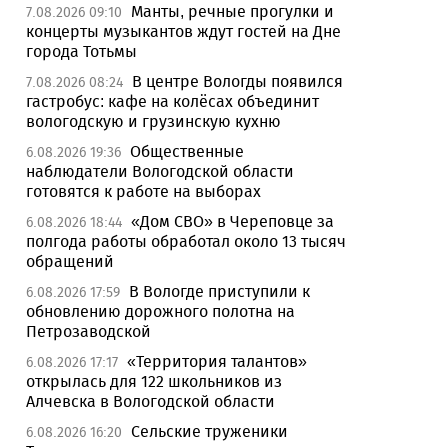
Манты, речные прогулки и
7.08.2026 09:10
концерты музыкантов ждут гостей на Дне
города Тотьмы
В центре Вологды появился
7.08.2026 08:24
гастробус: кафе на колёсах объединит
вологодскую и грузинскую кухню
Общественные
6.08.2026 19:36
наблюдатели Вологодской области
готовятся к работе на выборах
«Дом СВО» в Череповце за
6.08.2026 18:44
полгода работы обработал около 13 тысяч
обращений
В Вологде приступили к
6.08.2026 17:59
обновлению дорожного полотна на
Петрозаводской
«Территория талантов»
6.08.2026 17:17
открылась для 122 школьников из
Алчевска в Вологодской области
Сельские труженики
6.08.2026 16:20