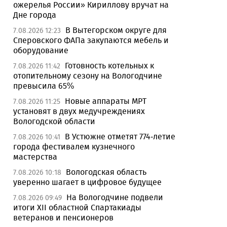
ожерелья России» Кириллову вручат на
Дне города
В Вытегорском округе для
7.08.2026 12:23
Сперовского ФАПа закупаются мебель и
оборудование
Готовность котельных к
7.08.2026 11:42
отопительному сезону на Вологодчине
превысила 65%
Новые аппараты МРТ
7.08.2026 11:25
установят в двух медучреждениях
Вологодской области
В Устюжне отметят 774-летие
7.08.2026 10:41
города фестивалем кузнечного
мастерства
Вологодская область
7.08.2026 10:18
уверенно шагает в цифровое будущее
На Вологодчине подвели
7.08.2026 09:49
итоги XII областной Спартакиады
ветеранов и пенсионеров