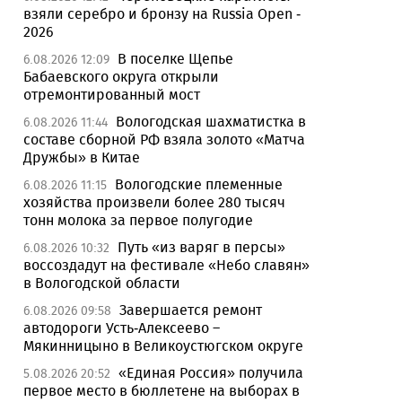
взяли серебро и бронзу на Russia Open -
2026
В поселке Щепье
6.08.2026 12:09
Бабаевского округа открыли
отремонтированный мост
Вологодская шахматистка в
6.08.2026 11:44
составе сборной РФ взяла золото «Матча
Дружбы» в Китае
Вологодские племенные
6.08.2026 11:15
хозяйства произвели более 280 тысяч
тонн молока за первое полугодие
Путь «из варяг в персы»
6.08.2026 10:32
воссоздадут на фестивале «Небо славян»
в Вологодской области
Завершается ремонт
6.08.2026 09:58
автодороги Усть-Алексеево –
Мякинницыно в Великоустюгском округе
«Единая Россия» получила
5.08.2026 20:52
первое место в бюллетене на выборах в