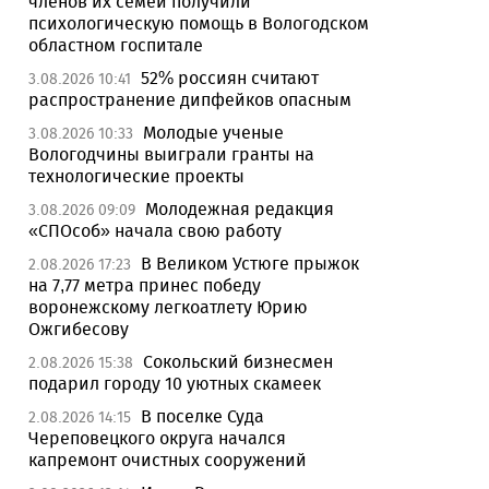
членов их семей получили
психологическую помощь в Вологодском
областном госпитале
52% россиян считают
3.08.2026 10:41
распространение дипфейков опасным
Молодые ученые
3.08.2026 10:33
Вологодчины выиграли гранты на
технологические проекты
Молодежная редакция
3.08.2026 09:09
«СПОсоб» начала свою работу
В Великом Устюге прыжок
2.08.2026 17:23
на 7,77 метра принес победу
воронежскому легкоатлету Юрию
Ожгибесову
Сокольский бизнесмен
2.08.2026 15:38
подарил городу 10 уютных скамеек
В поселке Суда
2.08.2026 14:15
Череповецкого округа начался
капремонт очистных сооружений