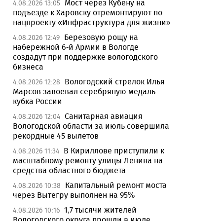
Мост через Кубену на
4.08.2026 13:05
подъезде к Харовску отремонтируют по
нацпроекту «Инфраструктура для жизни»
Березовую рощу на
4.08.2026 12:49
набережной 6-й Армии в Вологде
создадут при поддержке вологодского
бизнеса
Вологодский стрелок Илья
4.08.2026 12:28
Марсов завоевал серебряную медаль
кубка России
Санитарная авиация
4.08.2026 12:04
Вологодской области за июль совершила
рекордные 45 вылетов
В Кириллове приступили к
4.08.2026 11:34
масштабному ремонту улицы Ленина на
средства областного бюджета
Капитальный ремонт моста
4.08.2026 10:38
через Вытегру выполнен на 95%
1,7 тысячи жителей
4.08.2026 10:16
Вологодского округа прошли в июле