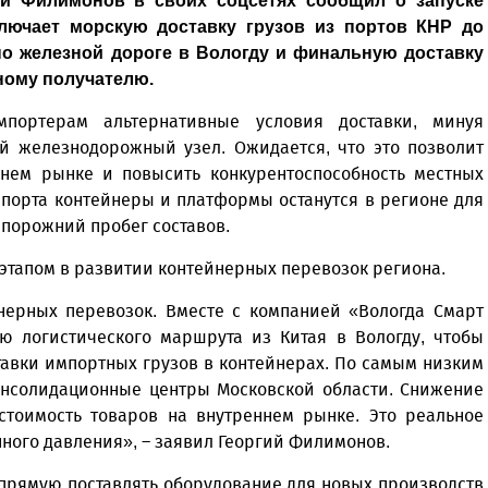
ий Филимонов в своих соцсетях сообщил о запуске
ключает морскую доставку грузов из портов КНР до
о железной дороге в Вологду и финальную доставку
ному получателю.
портерам альтернативные условия доставки, минуя
й железнодорожный узел. Ожидается, что это позволит
ннем рынке и повысить конкурентоспособность местных
мпорта контейнеры и платформы останутся в регионе для
 порожний пробег составов.
 этапом в развитии контейнерных перевозок региона.
нерных перевозок. Вместе с компанией «Вологда Смарт
ю логистического маршрута из Китая в Вологду, чтобы
авки импортных грузов в контейнерах. По самым низким
консолидационные центры Московской области. Снижение
стоимость товаров на внутреннем рынке. Это реальное
ного давления», – заявил Георгий Филимонов.
апрямую поставлять оборудование для новых производств