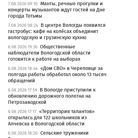
Манты, речные прогулки и
7.08.2026 09:10
концерты музыкантов ждут гостей на Дне
города Тотьмы
В центре Вологды появился
7.08.2026 08:24
гастробус: кафе на колёсах объединит
вологодскую и грузинскую кухню
Общественные
6.08.2026 19:36
наблюдатели Вологодской области
готовятся к работе на выборах
«Дом СВО» в Череповце за
6.08.2026 18:44
полгода работы обработал около 13 тысяч
обращений
В Вологде приступили к
6.08.2026 17:59
обновлению дорожного полотна на
Петрозаводской
«Территория талантов»
6.08.2026 17:17
открылась для 122 школьников из
Алчевска в Вологодской области
Сельские труженики
6.08.2026 16:20