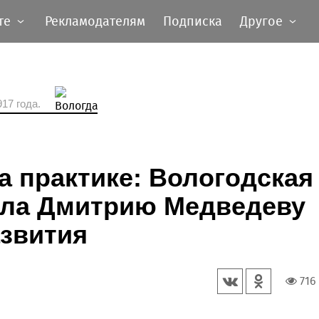
те
Рекламодателям
Подписка
Другое
17 года.
а практике: Вологодская
ила Дмитрию Медведеву
азвития
716