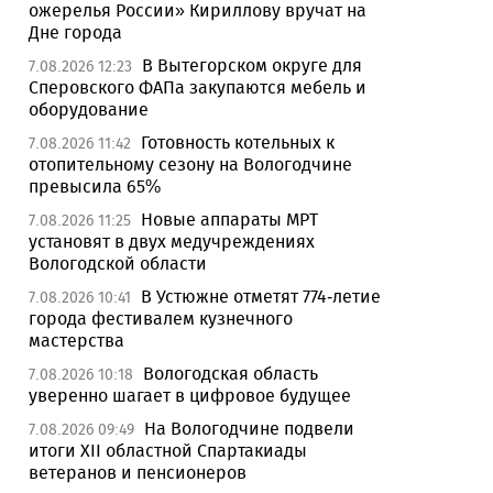
ожерелья России» Кириллову вручат на
Дне города
В Вытегорском округе для
7.08.2026 12:23
Сперовского ФАПа закупаются мебель и
оборудование
Готовность котельных к
7.08.2026 11:42
отопительному сезону на Вологодчине
превысила 65%
Новые аппараты МРТ
7.08.2026 11:25
установят в двух медучреждениях
Вологодской области
В Устюжне отметят 774-летие
7.08.2026 10:41
города фестивалем кузнечного
мастерства
Вологодская область
7.08.2026 10:18
уверенно шагает в цифровое будущее
На Вологодчине подвели
7.08.2026 09:49
итоги XII областной Спартакиады
ветеранов и пенсионеров