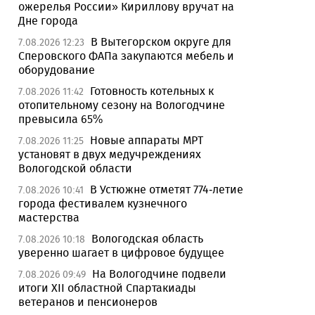
ожерелья России» Кириллову вручат на
Дне города
В Вытегорском округе для
7.08.2026 12:23
Сперовского ФАПа закупаются мебель и
оборудование
Готовность котельных к
7.08.2026 11:42
отопительному сезону на Вологодчине
превысила 65%
Новые аппараты МРТ
7.08.2026 11:25
установят в двух медучреждениях
Вологодской области
В Устюжне отметят 774-летие
7.08.2026 10:41
города фестивалем кузнечного
мастерства
Вологодская область
7.08.2026 10:18
уверенно шагает в цифровое будущее
На Вологодчине подвели
7.08.2026 09:49
итоги XII областной Спартакиады
ветеранов и пенсионеров