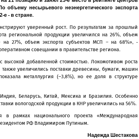
на 21 позицию и занял 25-е место в рейтинге центров
По объему несырьевого неэнергетического экспорта
е - в стране.
нстрируют уверенный рост. По результатам за прошлый
орта региональной продукции увеличился на 26%, объем
– на 27%, объем экспорта субъектов МСП – на 68%», -
оперативном совещании в правительстве региона.
 с высокой добавленной стоимостью. Локомотивом роста
, также увеличились поставки древесины, бумаги, машин
оказала металлургия (−3,8%), но ее доля в структуре
ндия, Беларусь, Китай, Мексика и Бразилия. Особенно
ставки вологодской продукции в КНР увеличились на 56%.
ся в рамках национального проекта «Международная
резидентом РФ Владимиром Путиным.
Надежда Шестакова