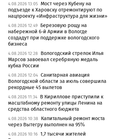
Мост через Кубену на
4.08.2026 13:05
подъезде к Харовску отремонтируют по
нацпроекту «Инфраструктура для жизни»
Березовую рощу на
4.08.2026 12:49
набережной 6-й Армии в Вологде
создадут при поддержке вологодского
бизнеса
Вологодский стрелок Илья
4.08.2026 12:28
Марсов завоевал серебряную медаль
кубка России
Санитарная авиация
4.08.2026 12:04
Вологодской области за июль совершила
рекордные 45 вылетов
В Кириллове приступили к
4.08.2026 11:34
масштабному ремонту улицы Ленина на
средства областного бюджета
Капитальный ремонт моста
4.08.2026 10:38
через Вытегру выполнен на 95%
1,7 тысячи жителей
4.08.2026 10:16