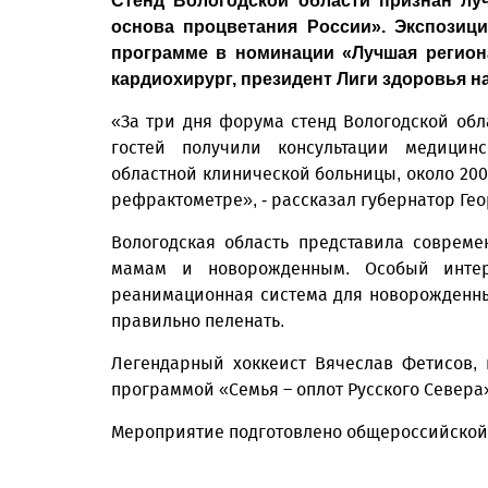
Стенд Вологодской области признан л
основа процветания России». Экспозиц
программе в номинации «Лучшая регион
кардиохирург, президент Лиги здоровья н
«За три дня форума стенд Вологодской обл
гостей получили консультации медицинс
областной клинической больницы, около 20
рефрактометре», - рассказал губернатор Ге
Вологодская область представила соврем
мамам и новорожденным. Особый интер
реанимационная система для новорожденн
правильно пеленать.
Легендарный хоккеист Вячеслав Фетисов,
программой «Семья – оплот Русского Севера
Мероприятие подготовлено общероссийской 