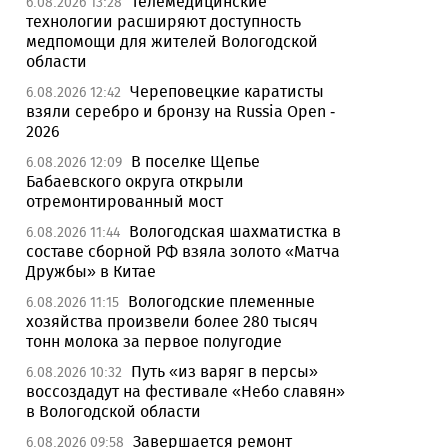
Телемедицинские
6.08.2026 13:28
технологии расширяют доступность
медпомощи для жителей Вологодской
области
Череповецкие каратисты
6.08.2026 12:42
взяли серебро и бронзу на Russia Open -
2026
В поселке Щепье
6.08.2026 12:09
Бабаевского округа открыли
отремонтированный мост
Вологодская шахматистка в
6.08.2026 11:44
составе сборной РФ взяла золото «Матча
Дружбы» в Китае
Вологодские племенные
6.08.2026 11:15
хозяйства произвели более 280 тысяч
тонн молока за первое полугодие
Путь «из варяг в персы»
6.08.2026 10:32
воссоздадут на фестивале «Небо славян»
в Вологодской области
Завершается ремонт
6.08.2026 09:58