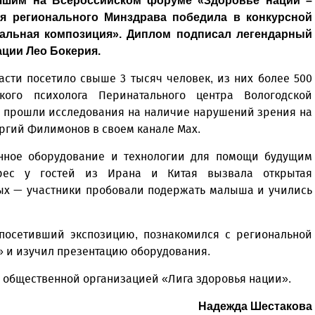
учшим на Всероссийском форуме «Здоровье нации –
ия регионального Минздрава победила в конкурсной
альная композиция». Диплом подписал легендарный
ации Лео Бокерия.
асти посетило свыше 3 тысяч человек, из них более 500
кого психолога Перинатального центра Вологодской
0 прошли исследования на наличие нарушений зрения на
оргий Филимонов в своем канале Мах.
енное оборудование и технологии для помощи будущим
ес у гостей из Ирана и Китая вызвала открытая
ых — участники пробовали подержать малыша и учились
 посетивший экспозицию, познакомился с региональной
» и изучил презентацию оборудования.
общественной организацией «Лига здоровья нации».
Надежда Шестакова