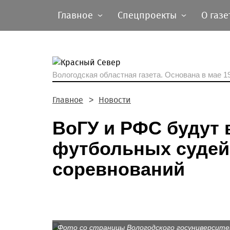
Главное
Спецпроекты
О газе
Вологодская областная газета.
Основана в мае 19
Главное
Новости
ВоГУ и РФС будут 
футбольных судей
соревнований
Фото со страницы Вологодского госуниверсите