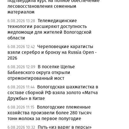
подтвердила курс на полное обеспечение
лесовосстановления семенным
материалом
Телемедицинские
6.08.2026 13:28
технологии расширяют доступность
медпомощи для жителей Вологодской
области
Череповецкие каратисты
6.08.2026 12:42
взяли серебро и бронзу на Russia Open -
2026
В поселке Щепье
6.08.2026 12:09
Бабаевского округа открыли
отремонтированный мост
Вологодская шахматистка в
6.08.2026 11:44
составе сборной РФ взяла золото «Матча
Дружбы» в Китае
Вологодские племенные
6.08.2026 11:15
хозяйства произвели более 280 тысяч
тонн молока за первое полугодие
Путь «из варяг в персы»
6.08.2026 10:32