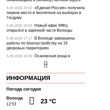
«Единая Россия» получила
5.08.2026 20:52
первое место в бюллетене на выборах в
Госдуму
Новый офис МФЦ
5.08.2026 18:03
открылся в заречной части Вологды
В Вологде завершены
5.08.2026 17:17
работы по благоустройству на 18
дворовых территориях
Осановская роща в
5.08.2026 16:50
Вологде стала современным парком с
«есенинской» душой
Почти 13,5 тысячи человек
5.08.2026 16:41
ИНФОРМАЦИЯ
пострадали от клещей в Вологодской
области с начала сезона
Погода сегодня
Георгий Филимонов: Мы
5.08.2026 16:02
создаем новую архитектуру строительного
Вологда
23 °C
рынка в области
12:53
Шумоизоляционный экран
5.08.2026 15:22