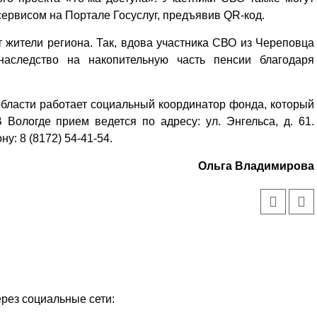
ервисом на Портале Госуслуг, предъявив QR-код.
жители региона. Так, вдова участника СВО из Череповца
наследство на накопительную часть пенсии благодаря
.
бласти работает социальный координатор фонда, который
 Вологде прием ведется по адресу: ул. Энгельса, д. 61.
у: 8 (8172) 54-41-54.
Ольга Владимирова
Уважаемые посетители сайта
Мы рады приветствовать ва
на обновленном Интернет-
ерез социальные сети:
ресурсе газеты «Красный
Надежда
Север», который, уверены,