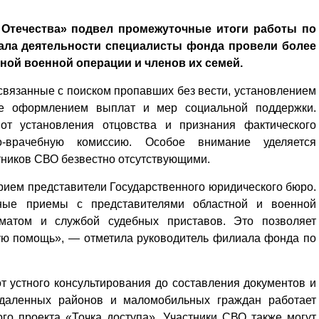
Отечества» подвел промежуточные итоги работы по
ала деятельности специалисты фонда провели более
ной военной операции и членов их семей.
вязанные с поиском пропавших без вести, установлением
же оформлением выплат и мер социальной поддержки.
т установления отцовства и признания фактического
-врачебную комиссию. Особое внимание уделяется
ников СВО безвестно отсутствующими.
ием представители Государственного юридического бюро.
ные приемы с представителями областной и военной
коматом и службой судебных приставов. Это позволяет
ую помощь», — отметила руководитель филиала фонда по
 устного консультирования до составления документов и
отдаленных районов и маломобильных граждан работает
ого проекта «Точка доступа». Участники СВО также могут