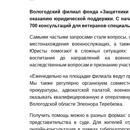
Вологодский филиал фонда «Защитники 
оказанию юридической поддержки. С нач
700 консультаций для ветеранов специаль
Самыми частыми запросами стали вопросы, с
местонахождения военнослужащих, а так
Юристы помогают в сложных ситуациях: о
воспитания до направлений на военно
наследственным вопросам и признанию участ
«Еженедельно на площадке филиала ведут пр
Мы также регулярно организуем совмест
прокуратуры, адвокатской палатой, воен
оказывать квалифицированную и оперативн
Вологодской области Элеонора Теребкова.
Получить помощь можно в разных формах: от
представительства в суде. Для жителей 
онлайн-консультация в рамках губернаторск