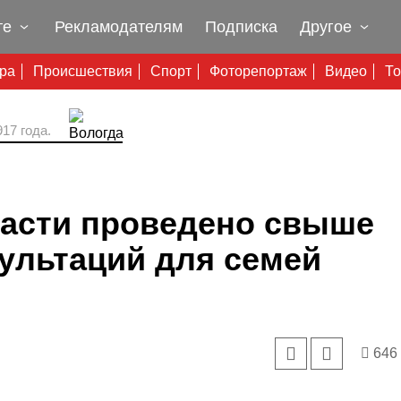
те
Рекламодателям
Подписка
Другое
ура
Происшествия
Спорт
Фоторепортаж
Видео
То
17 года.
ласти проведено свыше
ультаций для семей
646