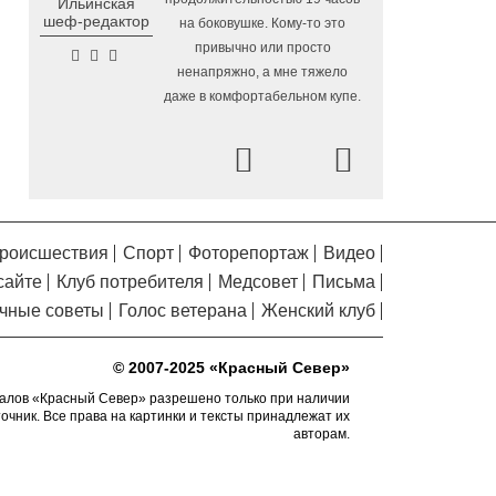
Ильинская
Помялов
Комсомольском парке
шеф-редактор
на боковушке. Кому-то это
привычно или просто
В Вологодской области в
5.08.2026 11:18
ненапряжно, а мне тяжело
четвертый раз выберут самого лучшего
даже в комфортабельном купе.
папу
Вологодчина усилила
5.08.2026 10:44
Prev
Next
защиту лесов от огня с воздуха и с земли
В Вологде на месте
5.08.2026 10:20
аварийного фонтана у драмтеатра
появятся качели и скамейки
роисшествия
Спорт
Фоторепортаж
Видео
Заблудившуюся семью с
5.08.2026 09:57
сайте
Клуб потребителя
Медсовет
Письма
двумя детьми нашли в лесу под Вологдой
чные советы
Голос ветерана
Женский клуб
Шесть вологодских
5.08.2026 09:04
школьников отправятся в августе в
© 2007-2025 «Красный Север»
«Путешествие мечты»
алов «Красный Север» разрешено только при наличии
В Вологде объявлены даты
4.08.2026 17:04
точник. Все права на картинки и тексты принадлежат их
заключительных экскурсий акции «Огни
авторам.
вечерней Вологды»
На Вологодчине готовят
4.08.2026 16:38