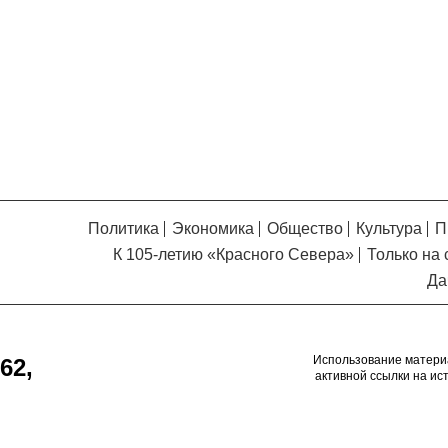
Кузьминская
главный
придется вам по душе, и вы
редактор
обязательно добавите его в
свои закладки.
Политика
Экономика
Общество
Культура
П
К 105-летию «Красного Севера»
Только на 
Да
Использование матери
62,
активной ссылки на ис