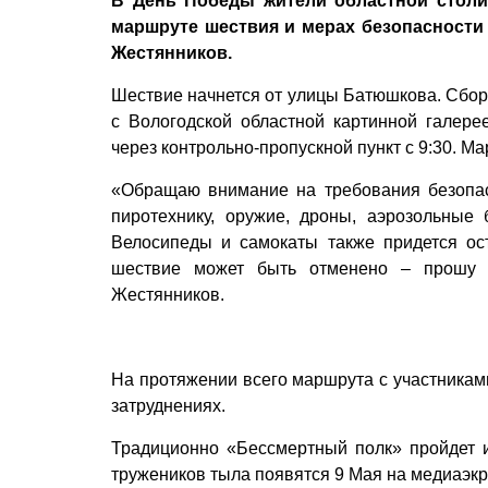
В День Победы жители областной столи
маршруте шествия и мерах безопасности 
Жестянников.
Шествие начнется от улицы Батюшкова. Сбор 
с Вологодской областной картинной галер
через контрольно-пропускной пункт с 9:30. 
«Обращаю внимание на требования безопасн
пиротехнику, оружие, дроны, аэрозольные 
Велосипеды и самокаты также придется ос
шествие может быть отменено – прошу о
Жестянников.
На протяжении всего маршрута с участниками
затруднениях.
Традиционно «Бессмертный полк» пройдет и
тружеников тыла появятся 9 Мая на медиаэкр