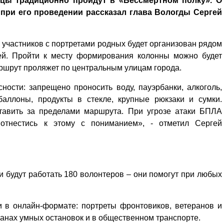
цы традиционно пройдут в «Бессмертном полку». О
при его проведении рассказал глава Вологды Сергей
участников с портретами родных будет организован рядом
еей. Пройти к месту формирования колонны можно будет
Маршрут проляжет по центральным улицам города.
ости: запрещено проносить воду, пауэрбанки, алкоголь,
баллоны, продукты в стекле, крупные рюкзаки и сумки.
тавить за пределами маршрута. При угрозе атаки БПЛА
тнестись к этому с пониманием», - отметил Сергей
 будут работать 180 волонтеров – они помогут при любых
 в онлайн-формате: портреты фронтовиков, ветеранов и
анах умных остановок и в общественном транспорте.