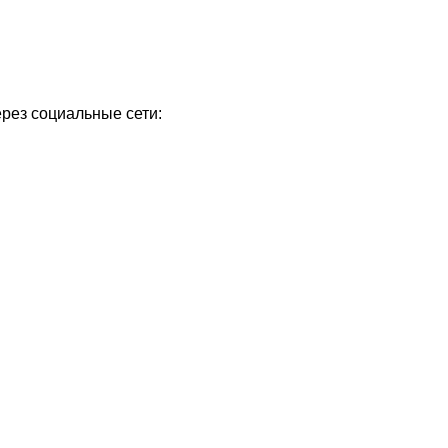
ерез социальные сети:
Уважаемые посетители сайта
Мы рады приветствовать ва
на обновленном Интернет-
ресурсе газеты «Красный
Надежда
Север», который, уверены,