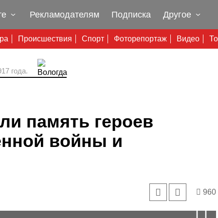
те
Рекламодателям
Подписка
Другое
ура
Происшествия
Спорт
Фоторепортаж
Видео
То
17 года.
ли память героев
енной войны и
960