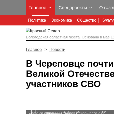
Главное
Спецпроекты
О газе
Политика
Экономика
Общество
Культ
Вологодская областная газета.
Основана в мае 19
Главное
Новости
В Череповце почти
Великой Отечеств
участников СВО
Prev
Фото со страницы Андрея Накрошаева в ВК