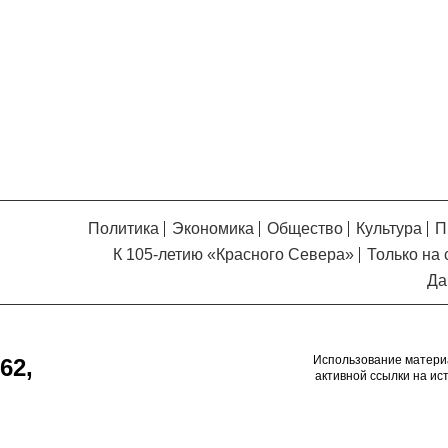
Кузьминская
главный
придется вам по душе, и вы
редактор
обязательно добавите его в
свои закладки.
Политика
Экономика
Общество
Культура
П
К 105-летию «Красного Севера»
Только на 
Да
Использование матери
62,
активной ссылки на ис