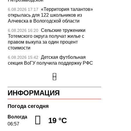
«Территория талантов»
6.08.2026 17:17
открылась для 122 школьников из
Алчевска в Вологодской области
Сельские труженики
6.08.2026 16:20
Тотемского округа получат жилье с
правом выкупа за один процент
стоимости
Детская футбольная
6.08.2026 15:42
секция ВоГУ получила поддержку РФС
Уникальный трейл и
6.08.2026 15:08
силовые шоу приготовили округа
Вологодчины ко Дню физкультурника
ИНФОРМАЦИЯ
Робот Макс на Госуслугах
6.08.2026 14:31
поможет вологжанам оформить выплату
на первоклассника
Погода сегодня
Вологодская область
6.08.2026 14:00
Вологда
19 °C
подтвердила курс на полное обеспечение
06:57
лесовосстановления семенным