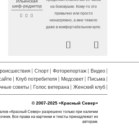
Ильинская
Помялов
в Вологодской области
шеф-редактор
на боковушке. Кому-то это
Завершается ремонт
6.08.2026 09:58
привычно или просто
автодороги Усть-Алексеево –
ненапряжно, а мне тяжело
Мякинницыно в Великоустюгском округе
даже в комфортабельном купе.
«Единая Россия» получила
5.08.2026 20:52
первое место в бюллетене на выборах в
Prev
Next
Госдуму
Новый офис МФЦ
5.08.2026 18:03
открылся в заречной части Вологды
роисшествия
Спорт
Фоторепортаж
Видео
В Вологде завершены
5.08.2026 17:17
сайте
Клуб потребителя
Медсовет
Письма
работы по благоустройству на 18
дворовых территориях
чные советы
Голос ветерана
Женский клуб
Осановская роща в
5.08.2026 16:50
Вологде стала современным парком с
© 2007-2025 «Красный Север»
«есенинской» душой
алов «Красный Север» разрешено только при наличии
точник. Все права на картинки и тексты принадлежат их
Почти 13,5 тысячи человек
5.08.2026 16:41
авторам.
пострадали от клещей в Вологодской
области с начала сезона