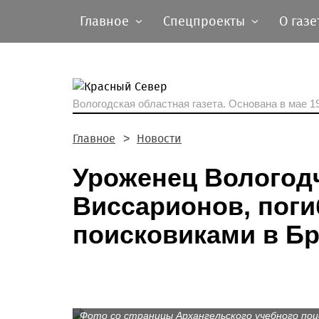
Главное
Спецпроекты
О газе
Вологодская областная газета.
Основана в мае 19
Главное
Новости
Уроженец Вологод
Виссарионов, поги
поисковиками в Б
Фото со страницы Архангельского учебного пои