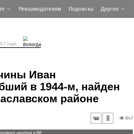
те
Рекламодателям
Подписка
Другое
17 года.
чины Иван
бший в 1944-м, найден
раславском районе
847
скового центра в ВК