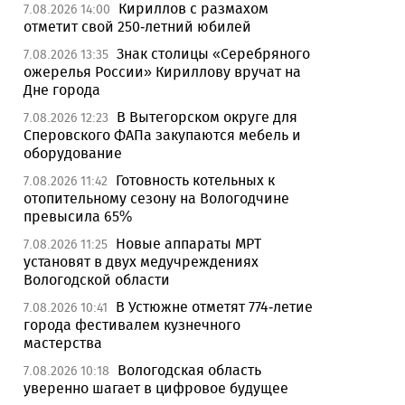
Кириллов с размахом
7.08.2026 14:00
отметит свой 250-летний юбилей
Знак столицы «Серебряного
7.08.2026 13:35
ожерелья России» Кириллову вручат на
Дне города
В Вытегорском округе для
7.08.2026 12:23
Сперовского ФАПа закупаются мебель и
оборудование
Готовность котельных к
7.08.2026 11:42
отопительному сезону на Вологодчине
превысила 65%
Новые аппараты МРТ
7.08.2026 11:25
установят в двух медучреждениях
Вологодской области
В Устюжне отметят 774-летие
7.08.2026 10:41
города фестивалем кузнечного
мастерства
Вологодская область
7.08.2026 10:18
уверенно шагает в цифровое будущее