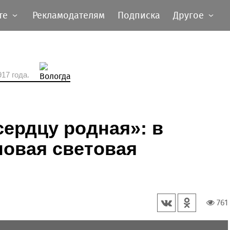
те
Рекламодателям
Подписка
Другое
17 года.
сердцу родная»: в
новая световая
761