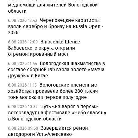
медпомощи для жителей Вологодской
области
Череповецкие каратисты
6.08.2026 12:42
взяли серебро и бронзу на Russia Open -
2026
В поселке Щепье
6.08.2026 12:09
Бабаевского округа открыли
отремонтированный мост
Вологодская шахматистка в
6.08.2026 11:44
составе сборной РФ взяла золото «Матча
Дружбы» в Китае
Вологодские племенные
6.08.2026 11:15
хозяйства произвели более 280 тысяч
тонн молока за первое полугодие
Путь «из варяг в персы»
6.08.2026 10:32
воссоздадут на фестивале «Небо славян»
в Вологодской области
Завершается ремонт
6.08.2026 09:58
автодороги Усть-Алексеево –