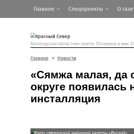
Главное
Спецпроекты
О газе
Вологодская областная газета.
Основана в мае 19
Главное
Новости
«Сямжа малая, да 
округе появилась 
инсталляция
Фото сямженской районной газеты «Восход»