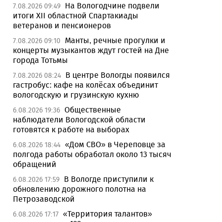
На Вологодчине подвели
7.08.2026 09:49
итоги XII областной Спартакиады
ветеранов и пенсионеров
Манты, речные прогулки и
7.08.2026 09:10
концерты музыкантов ждут гостей на Дне
города Тотьмы
В центре Вологды появился
7.08.2026 08:24
гастробус: кафе на колёсах объединит
вологодскую и грузинскую кухню
Общественные
6.08.2026 19:36
наблюдатели Вологодской области
готовятся к работе на выборах
«Дом СВО» в Череповце за
6.08.2026 18:44
полгода работы обработал около 13 тысяч
обращений
В Вологде приступили к
6.08.2026 17:59
обновлению дорожного полотна на
Петрозаводской
«Территория талантов»
6.08.2026 17:17