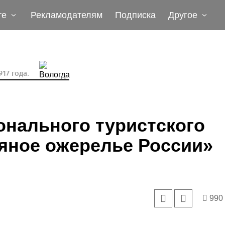
те
Рекламодателям
Подписка
Другое
17 года.
онального туристского
яное ожерелье России»
990