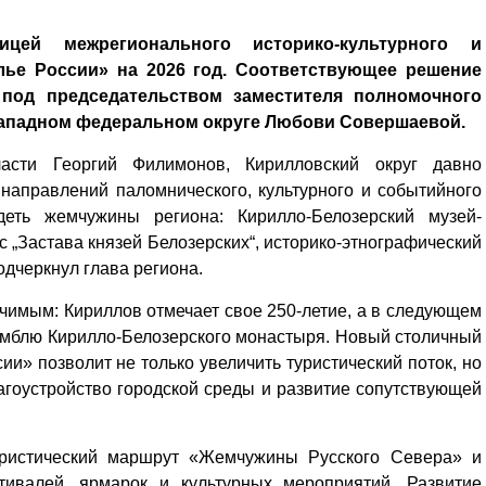
цей межрегионального историко-культурного и
лье России» на 2026 год. Соответствующее решение
 под председательством заместителя полномочного
Западном федеральном округе Любови Совершаевой.
ласти Георгий Филимонов, Кирилловский округ давно
направлений паломнического, культурного и событийного
деть жемчужины региона: Кирилло-Белозерский музей-
с „Застава князей Белозерских“, историко-этнографический
одчеркнул глава региона.
ачимым: Кириллов отмечает свое 250-летие, а в следующем
самблю Кирилло-Белозерского монастыря. Новый столичный
ии» позволит не только увеличить туристический поток, но
агоустройство городской среды и развитие сопутствующей
ристический маршрут «Жемчужины Русского Севера» и
тивалей, ярмарок и культурных мероприятий. Развитие