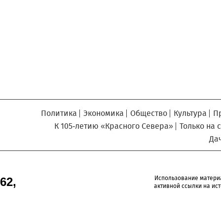
Север», который, уверены,
Кузьминская
главный
придется вам по душе, и вы
редактор
обязательно добавите его в
свои закладки.
Политика
Экономика
Общество
Культура
П
К 105-летию «Красного Севера»
Только на 
Да
Использование матери
62,
активной ссылки на ист