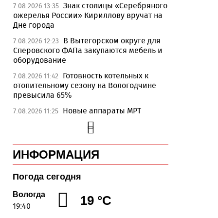
Знак столицы «Серебряного
7.08.2026 13:35
ожерелья России» Кириллову вручат на
Дне города
В Вытегорском округе для
7.08.2026 12:23
Сперовского ФАПа закупаются мебель и
оборудование
Готовность котельных к
7.08.2026 11:42
отопительному сезону на Вологодчине
превысила 65%
Новые аппараты МРТ
7.08.2026 11:25
установят в двух медучреждениях
Вологодской области
В Устюжне отметят 774-
7.08.2026 10:41
ИНФОРМАЦИЯ
летие города фестивалем кузнечного
мастерства
Погода сегодня
Вологодская область
7.08.2026 10:18
уверенно шагает в цифровое будущее
Вологда
19 °C
19:40
На Вологодчине подвели
7.08.2026 09:49
итоги XII областной Спартакиады