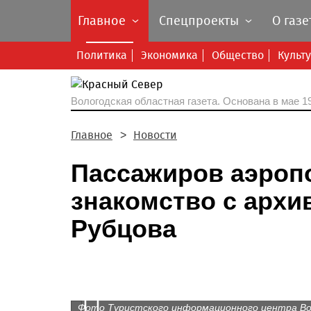
Главное
Спецпроекты
О газе
Политика
Экономика
Общество
Культ
Вологодская областная газета.
Основана в мае 19
Главное
Новости
Пассажиров аэроп
знакомство с архи
Рубцова
Prev
Фото Туристского информационного центра Во