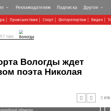
те
Рекламодателям
Подписка
Другое
ура
Происшествия
Спорт
Фоторепортаж
Видео
Т
17 года.
орта Вологды ждет
вом поэта Николая
618
логодской области