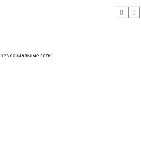
рез социальные сети:
Уважаемые посетители сайта
Мы рады приветствовать ва
на обновленном Интернет-
ресурсе газеты «Красный
Надежда