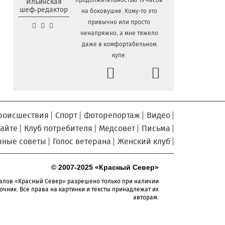
продолжительностью 19 часов
Ильинская
шеф-редактор
на боковушке. Кому-то это
Сельские труженики
6.08.2026 16:20
привычно или просто
Тотемского округа получат жилье с
ненапряжно, а мне тяжело
правом выкупа за один процент
даже в комфортабельном
стоимости
купе.
Детская футбольная секция
6.08.2026 15:42
Prev
Next
ВоГУ получила поддержку РФС
Уникальный трейл и
6.08.2026 15:08
силовые шоу приготовили округа
Вологодчины ко Дню физкультурника
роисшествия
Спорт
Фоторепортаж
Видео
Робот Макс на Госуслугах
6.08.2026 14:31
сайте
Клуб потребителя
Медсовет
Письма
поможет вологжанам оформить выплату
чные советы
Голос ветерана
Женский клуб
на первоклассника
Вологодская область
6.08.2026 14:00
© 2007-2025 «Красный Север»
подтвердила курс на полное
обеспечение лесовосстановления
алов «Красный Север» разрешено только при наличии
семенным материалом
очник. Все права на картинки и тексты принадлежат их
авторам.
Телемедицинские
6.08.2026 13:28
технологии расширяют доступность