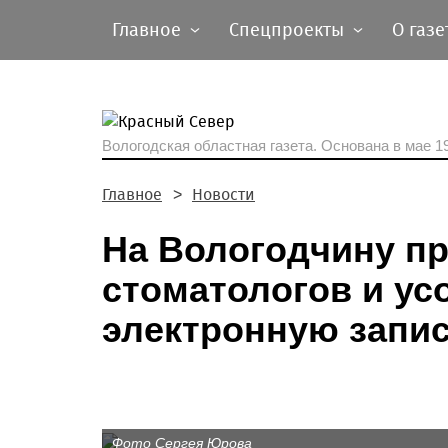
Главное
Спецпроекты
О газе
Вологодская областная газета.
Основана в мае 19
Главное
Новости
На Вологодчину п
стоматологов и у
электронную запи
Фото Сергея Юрова