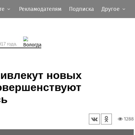
те
Рекламодателям
Подписка
Другое
17 года.
ривлекут новых
совершенствуют
сь
1288