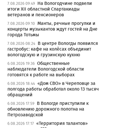
На Вологодчине подвели
7.08.2026 09:49
итоги XII областной Спартакиады
ветеранов и пенсионеров
Манты, речные прогулки и
7.08.2026 09:10
концерты музыкантов ждут гостей на Дне
города Тотьмы
В центре Вологды появился
7.08.2026 08:24
гастробус: кафе на колёсах объединит
вологодскую и грузинскую кухню
Общественные
6.08.2026 19:36
наблюдатели Вологодской области
готовятся к работе на выборах
«Дом СВО» в Череповце за
6.08.2026 18:44
полгода работы обработал около 13 тысяч
обращений
В Вологде приступили к
6.08.2026 17:59
обновлению дорожного полотна на
Петрозаводской
«Территория талантов»
6.08.2026 17:17