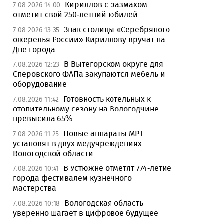
Кириллов с размахом
7.08.2026 14:00
отметит свой 250-летний юбилей
Знак столицы «Серебряного
7.08.2026 13:35
ожерелья России» Кириллову вручат на
Дне города
В Вытегорском округе для
7.08.2026 12:23
Сперовского ФАПа закупаются мебель и
оборудование
Готовность котельных к
7.08.2026 11:42
отопительному сезону на Вологодчине
превысила 65%
Новые аппараты МРТ
7.08.2026 11:25
установят в двух медучреждениях
Вологодской области
В Устюжне отметят 774-летие
7.08.2026 10:41
города фестивалем кузнечного
мастерства
Вологодская область
7.08.2026 10:18
уверенно шагает в цифровое будущее