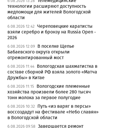
Телемедицинские
6.08.2026 13:28
технологии расширяют доступность
медпомощи для жителей Вологодской
области
Череповецкие каратисты
6.08.2026 12:42
взяли серебро и бронзу на Russia Open -
2026
В поселке Щепье
6.08.2026 12:09
Бабаевского округа открыли
отремонтированный мост
Вологодская шахматистка в
6.08.2026 11:44
составе сборной РФ взяла золото «Матча
Дружбы» в Китае
Вологодские племенные
6.08.2026 11:15
хозяйства произвели более 280 тысяч
тонн молока за первое полугодие
Путь «из варяг в персы»
6.08.2026 10:32
воссоздадут на фестивале «Небо славян»
в Вологодской области
Завершается ремонт
6.08.2026 09:58