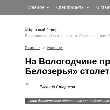
Главное
Спецпроекты
О газе
Вологодская областная газета.
Основана в мае 19
Главное
Новости
На Вологодчине п
Белозерья» столет
Евгений Стариков
Фото Белозерского областного краеведческого