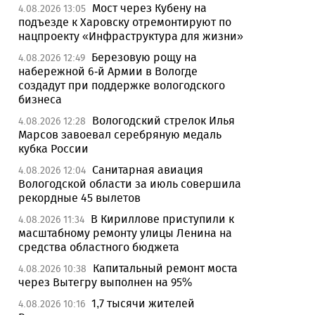
Мост через Кубену на
4.08.2026 13:05
подъезде к Харовску отремонтируют по
нацпроекту «Инфраструктура для жизни»
Березовую рощу на
4.08.2026 12:49
набережной 6-й Армии в Вологде
создадут при поддержке вологодского
бизнеса
Вологодский стрелок Илья
4.08.2026 12:28
Марсов завоевал серебряную медаль
кубка России
Санитарная авиация
4.08.2026 12:04
Вологодской области за июль совершила
рекордные 45 вылетов
В Кириллове приступили к
4.08.2026 11:34
масштабному ремонту улицы Ленина на
средства областного бюджета
Капитальный ремонт моста
4.08.2026 10:38
через Вытегру выполнен на 95%
1,7 тысячи жителей
4.08.2026 10:16