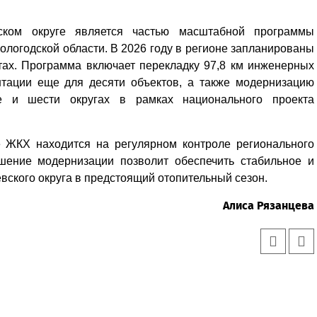
ском округе является частью масштабной программы
логодской области. В 2026 году в регионе запланированы
ах. Программа включает перекладку 97,8 км инженерных
ентации еще для десяти объектов, а также модернизацию
 и шести округах в рамках национального проекта
 ЖКХ находится на регулярном контроле регионального
шение модернизации позволит обеспечить стабильное и
ского округа в предстоящий отопительный сезон.
Алиса Рязанцева
Уважаемые посетители сайта
Мы рады приветствовать ва
на обновленном Интернет-
ресурсе газеты «Красный
Надежда
Север», который, уверены,