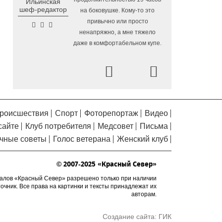
Ильинская
Помялов
в Вологодской области
шеф-редактор
на боковушке. Кому-то это
Завершается ремонт
6.08.2026 09:58
привычно или просто
автодороги Усть-Алексеево –
ненапряжно, а мне тяжело
Мякинницыно в Великоустюгском округе
даже в комфортабельном купе.
«Единая Россия» получила
5.08.2026 20:52
первое место в бюллетене на выборах в
Prev
Next
Госдуму
Новый офис МФЦ
5.08.2026 18:03
открылся в заречной части Вологды
роисшествия
Спорт
Фоторепортаж
Видео
В Вологде завершены
5.08.2026 17:17
сайте
Клуб потребителя
Медсовет
Письма
работы по благоустройству на 18
дворовых территориях
чные советы
Голос ветерана
Женский клуб
Осановская роща в
5.08.2026 16:50
Вологде стала современным парком с
© 2007-2025 «Красный Север»
«есенинской» душой
алов «Красный Север» разрешено только при наличии
точник. Все права на картинки и тексты принадлежат их
Почти 13,5 тысячи человек
5.08.2026 16:41
авторам.
пострадали от клещей в Вологодской
области с начала сезона
Создание сайта:
ГИК