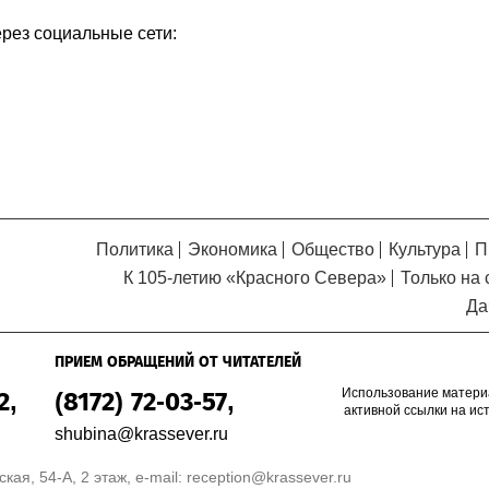
Кузьминская
главный
придется вам по душе, и вы
ерез социальные сети:
редактор
обязательно добавите его в
свои закладки.
Политика
Экономика
Общество
Культура
П
К 105-летию «Красного Севера»
Только на 
Да
ПРИЕМ ОБРАЩЕНИЙ ОТ ЧИТАТЕЛЕЙ
Использование матери
2,
(8172) 72-03-57,
активной ссылки на ис
shubina@krassever.ru
кая, 54-А, 2 этаж, e-mail:
reception@krassever.ru