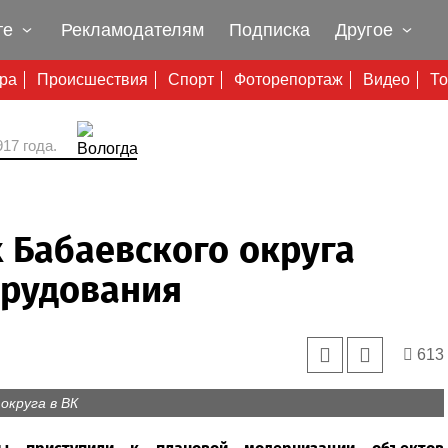
те
Рекламодателям
Подписка
Другое
ура
Происшествия
Спорт
Фоторепортаж
Видео
То
17 года.
 Бабаевского округа
орудования
613
округа в ВК