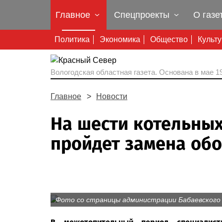
Главное
Спецпроекты
О газе
Политика
Экономика
Общество
Культ
Вологодская областная газета.
Основана в мае 19
Главное
Новости
На шести котельных
пройдет замена об
Фото со страницы администрации Бабаевского 