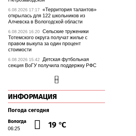
«Территория талантов»
6.08.2026 17:17
открылась для 122 школьников из
Алчевска в Вологодской области
Сельские труженики
6.08.2026 16:20
Тотемского округа получат жилье с
правом выкупа за один процент
стоимости
Детская футбольная
6.08.2026 15:42
секция ВоГУ получила поддержку РФС
Уникальный трейл и
6.08.2026 15:08
силовые шоу приготовили округа
Вологодчины ко Дню физкультурника
ИНФОРМАЦИЯ
Робот Макс на Госуслугах
6.08.2026 14:31
поможет вологжанам оформить выплату
на первоклассника
Погода сегодня
Вологодская область
6.08.2026 14:00
Вологда
19 °C
подтвердила курс на полное обеспечение
06:25
лесовосстановления семенным