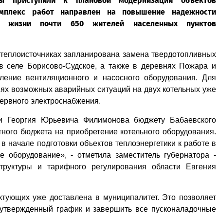
ы приступили к плановой модернизации объектов
Комплекс работ направлен на повышение надежности
а жизни почти 650 жителей населенных пунктов
 теплоисточниках запланирована замена твердотопливных
в селе Борисово-Судское, а также в деревнях Пожара и
ление вентиляционного и насосного оборудования. Для
ях возможных аварийных ситуаций на двух котельных уже
ервного электроснабжения.
ти Георгия Юрьевича Филимонова бюджету Бабаевского
тного бюджета на приобретение котельного оборудования.
 начале подготовки объектов теплоэнергетики к работе в
е оборудование», - отметила заместитель губернатора -
структуры и тарифного регулирования области Евгения
ктующих уже доставлена в муниципалитет. Это позволяет
 утвержденный график и завершить все пусконаладочные