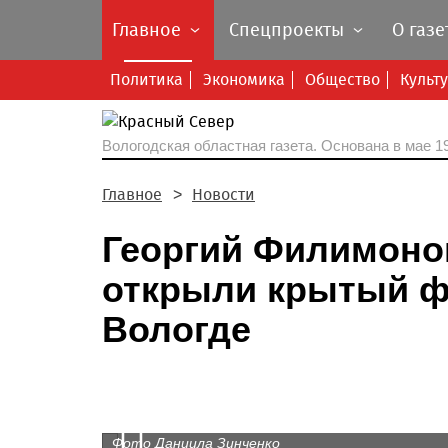
Главное
Спецпроекты
О газе
Политика
Экономика
Общество
Культ
Вологодская областная газета.
Основана в мае 19
Главное
Новости
Георгий Филимоно
открыли крытый ф
Вологде
Prev
Фото Даниила Зинченко