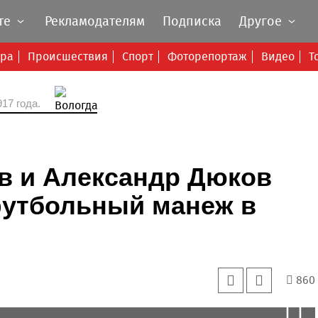
те
Рекламодателям
Подписка
Другое
ура
Происшествия
Спорт
Фоторепортаж
Видео
Т
17 года.
в и Александр Дюков
утбольный манеж в
860