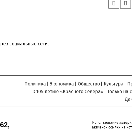
Север», который, уверены,
Кузьминская
главный
придется вам по душе, и вы
редактор
обязательно добавите его в
свои закладки.
рез социальные сети:
Политика
Экономика
Общество
Культура
П
К 105-летию «Красного Севера»
Только на 
Да
Использование матери
62,
активной ссылки на ист