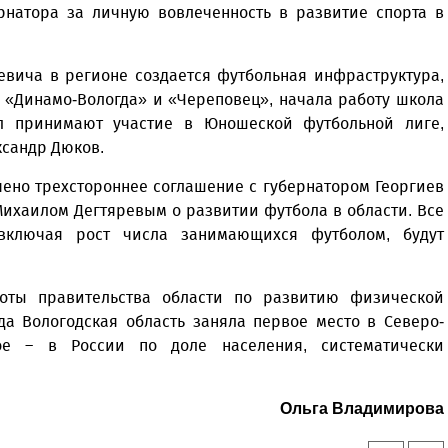
рнатора за личную вовлеченность в развитие спорта в
евича в регионе создается футбольная инфраструктура,
 «Динамо-Вологда» и «Череповец», начала работу школа
л принимают участие в Юношеской футбольной лиге,
ксандр Дюков.
чено трехстороннее соглашение с губернатором Георгиев
ихаилом Дегтяревым о развитии футбола в области. Все
включая рост числа занимающихся футболом, будут
оты правительства области по развитию физической
да Вологодская область заняла первое место в Северо-
ое – в России по доле населения, систематически
Уважаемые посетители сайта
Мы рады приветствовать ва
на обновленном Интернет-
Ольга Владимирова
ресурсе газеты «Красный
Надежда