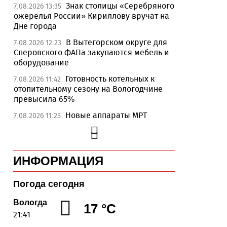
Знак столицы «Серебряного
7.08.2026 13:35
ожерелья России» Кириллову вручат на
Дне города
В Вытегорском округе для
7.08.2026 12:23
Сперовского ФАПа закупаются мебель и
оборудование
Готовность котельных к
7.08.2026 11:42
отопительному сезону на Вологодчине
превысила 65%
Новые аппараты МРТ
7.08.2026 11:25
установят в двух медучреждениях
Вологодской области
В Устюжне отметят 774-
7.08.2026 10:41
ИНФОРМАЦИЯ
летие города фестивалем кузнечного
мастерства
Погода сегодня
Вологодская область
7.08.2026 10:18
уверенно шагает в цифровое будущее
Вологда
17 °C
21:41
На Вологодчине подвели
7.08.2026 09:49
итоги XII областной Спартакиады