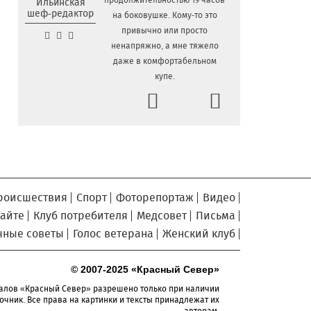
продолжительностью 19 часов
Ильинская
шеф-редактор
на боковушке. Кому-то это
Сельские труженики
6.08.2026 16:20
привычно или просто
Тотемского округа получат жилье с
ненапряжно, а мне тяжело
правом выкупа за один процент
даже в комфортабельном
стоимости
купе.
Детская футбольная секция
6.08.2026 15:42
Prev
Next
ВоГУ получила поддержку РФС
Уникальный трейл и
6.08.2026 15:08
силовые шоу приготовили округа
Вологодчины ко Дню физкультурника
Робот Макс на Госуслугах
6.08.2026 14:31
поможет вологжанам оформить выплату
роисшествия
Спорт
Фоторепортаж
Видео
на первоклассника
сайте
Клуб потребителя
Медсовет
Письма
Вологодская область
6.08.2026 14:00
чные советы
Голос ветерана
Женский клуб
подтвердила курс на полное
обеспечение лесовосстановления
семенным материалом
© 2007-2025 «Красный Север»
Телемедицинские
6.08.2026 13:28
алов «Красный Север» разрешено только при наличии
технологии расширяют доступность
очник. Все права на картинки и тексты принадлежат их