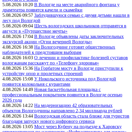
5.08.2026 10:20
В Вологде на месте аварийного фонтана у
драмтеатра появятся качели и скамейки
5.08.2026 09:57
Заблудившуюся семью с двумя детьми нашли в
лесу под Вологдой
5.08.2026 09:04
Шесть вологодских школьников отправятся в
августе в «Путешествие мечты»
4.08.2026 17:04
В Вологде объявлены даты заключительных
экскурсий акции «Огни вечерней Вологды»
4.08.2026 16:38
На Вологодчине готовят общественных
наблюдателей к предстоящим выборам
4.08.2026 16:03
О лечении и профилактике болезней суставов
вологжанам расскажут по «Телефону здоровья»
4.08.2026 15:36
На Горбатом мосту в Вологде приступили к
устройству опор и пролетных строений
4.08.2026 15:08
У Никольского источника под Вологдой
появится колокольня с курантами
4.08.2026 14:49
Новая баскетбольная площадка с
профессиональным покрытием появится в Вологде осенью
2026 года
4.08.2026 14:22
На модернизацию 42 образовательных
объектов Вологодчины направлено 2,34 миллиарда рублей
4.08.2026 13:44
Вологодская область стала ближе для туристов
благодаря запуску нового цифрового сервиса
4.08.2026 13:05
Мост через Кубену на подъезде к Харовску
отремонтируют по нацпроекту «Инфраструктура для жизни»