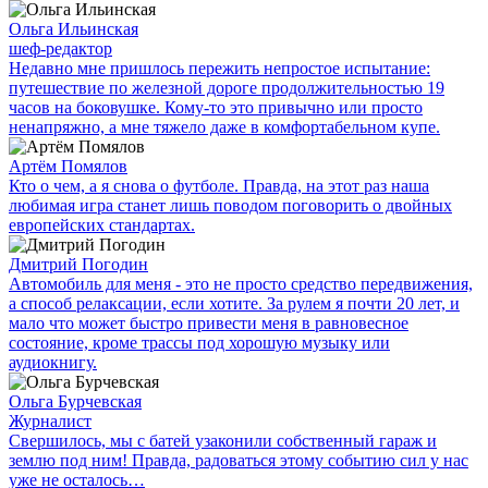
Ольга Ильинская
шеф-редактор
Недавно мне пришлось пережить непростое испытание:
путешествие по железной дороге продолжительностью 19
часов на боковушке. Кому-то это привычно или просто
ненапряжно, а мне тяжело даже в комфортабельном купе.
Артём Помялов
Кто о чем, а я снова о футболе. Правда, на этот раз наша
любимая игра станет лишь поводом поговорить о двойных
европейских стандартах.
Дмитрий Погодин
Автомобиль для меня - это не просто средство передвижения,
а способ релаксации, если хотите. За рулем я почти 20 лет, и
мало что может быстро привести меня в равновесное
состояние, кроме трассы под хорошую музыку или
аудиокнигу.
Ольга Бурчевская
Журналист
Свершилось, мы с батей узаконили собственный гараж и
землю под ним! Правда, радоваться этому событию сил у нас
уже не осталось…