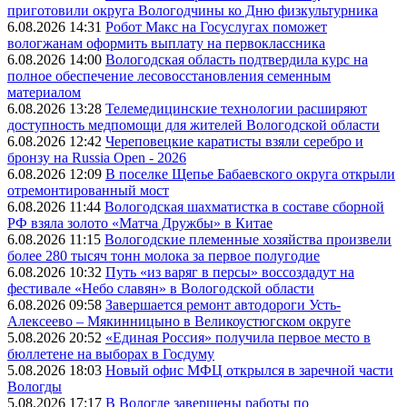
приготовили округа Вологодчины ко Дню физкультурника
6.08.2026 14:31
Робот Макс на Госуслугах поможет
вологжанам оформить выплату на первоклассника
6.08.2026 14:00
Вологодская область подтвердила курс на
полное обеспечение лесовосстановления семенным
материалом
6.08.2026 13:28
Телемедицинские технологии расширяют
доступность медпомощи для жителей Вологодской области
6.08.2026 12:42
Череповецкие каратисты взяли серебро и
бронзу на Russia Open - 2026
6.08.2026 12:09
В поселке Щепье Бабаевского округа открыли
отремонтированный мост
6.08.2026 11:44
Вологодская шахматистка в составе сборной
РФ взяла золото «Матча Дружбы» в Китае
6.08.2026 11:15
Вологодские племенные хозяйства произвели
более 280 тысяч тонн молока за первое полугодие
6.08.2026 10:32
Путь «из варяг в персы» воссоздадут на
фестивале «Небо славян» в Вологодской области
6.08.2026 09:58
Завершается ремонт автодороги Усть-
Алексеево – Мякинницыно в Великоустюгском округе
5.08.2026 20:52
«Единая Россия» получила первое место в
бюллетене на выборах в Госдуму
5.08.2026 18:03
Новый офис МФЦ открылся в заречной части
Вологды
5.08.2026 17:17
В Вологде завершены работы по