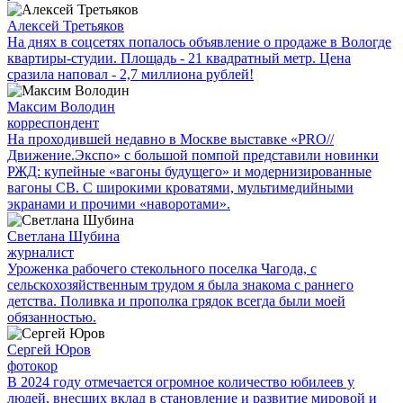
Алексей Третьяков
На днях в соцсетях попалось объявление о продаже в Вологде
квартиры-студии. Площадь - 21 квадратный метр. Цена
сразила наповал - 2,7 миллиона рублей!
Максим Володин
корреспондент
На проходившей недавно в Мос­кве выставке «PRO//
Движение.Экспо» с большой помпой представили новинки
РЖД: купейные «вагоны будущего» и модернизированные
вагоны СВ. С широкими кроватями, мультимедийными
экранами и прочими «наворотами».
Светлана Шубина
журналист
Уроженка рабочего стекольного поселка Чагода, с
сельскохозяйственным трудом я была знакома с раннего
детства. Поливка и прополка грядок всегда были моей
обязанностью.
Сергей Юров
фотокор
В 2024 году отмечается огромное количество юбилеев у
людей, внесших вклад в становление и развитие мировой и