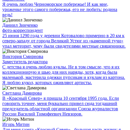
Я очень люблю Черноморское побережье! И как мне,
уроженке этого самого побережья, его не любить: родина
ведь!
Даниил Зинченко
фото-корреспондент
25 июня 1290 года у деревни Котовалово примерно в 20 км к
северо-западу от города Великий Устюг из «каменной тучи»
упал метеорит, чему были свидетелями местные священники.
Виктория Смирнова
Заместитель редактора
С детства я очень люблю куклы. Не в том смысле, что я их
коллекционирую и шью для них наряды, хотя, когда была
маленькой, мастерила одежки пупсикам и куклам из картона.
Я люблю кукол, которых оживляют артисты.
Светлана Дамирова
В «Красный Север» я пришла 10 сентября 1995 года. Если
говорить точнее, меня буквально привел сюда тогдашний
председатель областной организации Союза журналистов
России Василий Тимофеевич Невзоров.
Игорь Митин
Для меня газета «Красный Север» - большая часть жизни: я,