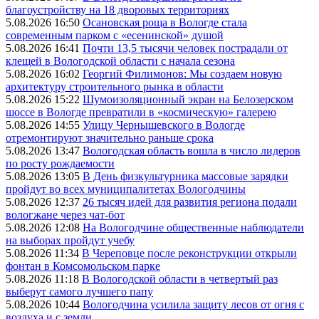
благоустройству на 18 дворовых территориях
5.08.2026 16:50
Осановская роща в Вологде стала
современным парком с «есенинской» душой
5.08.2026 16:41
Почти 13,5 тысячи человек пострадали от
клещей в Вологодской области с начала сезона
5.08.2026 16:02
Георгий Филимонов: Мы создаем новую
архитектуру строительного рынка в области
5.08.2026 15:22
Шумоизоляционный экран на Белозерском
шоссе в Вологде превратили в «космическую» галерею
5.08.2026 14:55
Улицу Чернышевского в Вологде
отремонтируют значительно раньше срока
5.08.2026 13:47
Вологодская область вошла в число лидеров
по росту рождаемости
5.08.2026 13:05
В День физкультурника массовые зарядки
пройдут во всех муниципалитетах Вологодчины
5.08.2026 12:37
26 тысяч идей для развития региона подали
вологжане через чат-бот
5.08.2026 12:08
На Вологодчине общественные наблюдатели
на выборах пройдут учебу
5.08.2026 11:34
В Череповце после реконструкции открыли
фонтан в Комсомольском парке
5.08.2026 11:18
В Вологодской области в четвертый раз
выберут самого лучшего папу
5.08.2026 10:44
Вологодчина усилила защиту лесов от огня с
воздуха и с земли