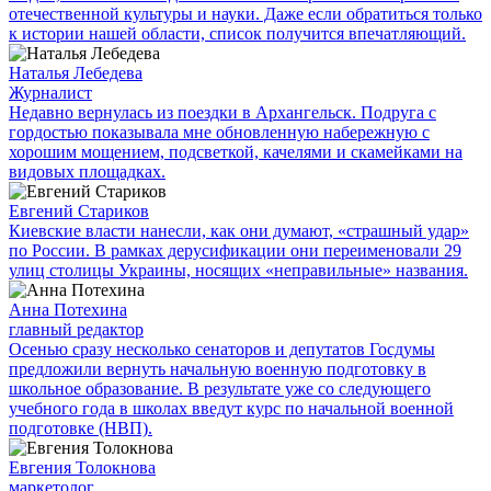
отечественной культуры и науки. Даже если обратиться только
к истории нашей области, список получится впечатляющий.
Наталья Лебедева
Журналист
Недавно вернулась из поездки в Архангельск. Подруга с
гордостью показывала мне обновленную набережную с
хорошим мощением, подсветкой, качелями и скамейками на
видовых площадках.
Евгений Стариков
Киевские власти нанесли, как они думают, «страшный удар»
по России. В рамках дерусификации они переименовали 29
улиц столицы Украины, носящих «неправильные» названия.
Анна Потехина
главный редактор
Осенью сразу несколько сенаторов и депутатов Госдумы
предложили вернуть начальную военную подготовку в
школьное образование. В результате уже со следующего
учебного года в школах введут курс по начальной военной
подготовке (НВП).
Евгения Толокнова
маркетолог