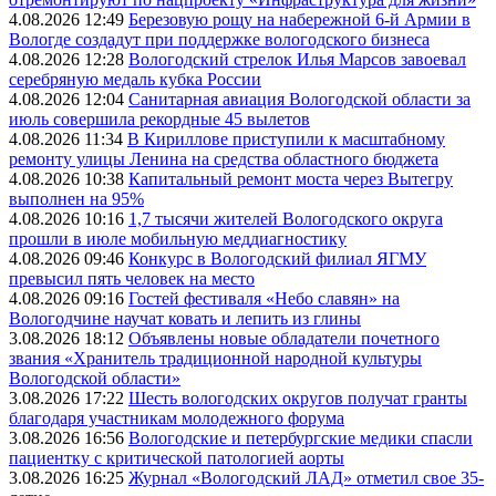
4.08.2026 12:49
Березовую рощу на набережной 6-й Армии в
Вологде создадут при поддержке вологодского бизнеса
4.08.2026 12:28
Вологодский стрелок Илья Марсов завоевал
серебряную медаль кубка России
4.08.2026 12:04
Санитарная авиация Вологодской области за
июль совершила рекордные 45 вылетов
4.08.2026 11:34
В Кириллове приступили к масштабному
ремонту улицы Ленина на средства областного бюджета
4.08.2026 10:38
Капитальный ремонт моста через Вытегру
выполнен на 95%
4.08.2026 10:16
1,7 тысячи жителей Вологодского округа
прошли в июле мобильную меддиагностику
4.08.2026 09:46
Конкурс в Вологодский филиал ЯГМУ
превысил пять человек на место
4.08.2026 09:16
Гостей фестиваля «Небо славян» на
Вологодчине научат ковать и лепить из глины
3.08.2026 18:12
Объявлены новые обладатели почетного
звания «Хранитель традиционной народной культуры
Вологодской области»
3.08.2026 17:22
Шесть вологодских округов получат гранты
благодаря участникам молодежного форума
3.08.2026 16:56
Вологодские и петербургские медики спасли
пациентку с критической патологией аорты
3.08.2026 16:25
Журнал «Вологодский ЛАД» отметил свое 35-