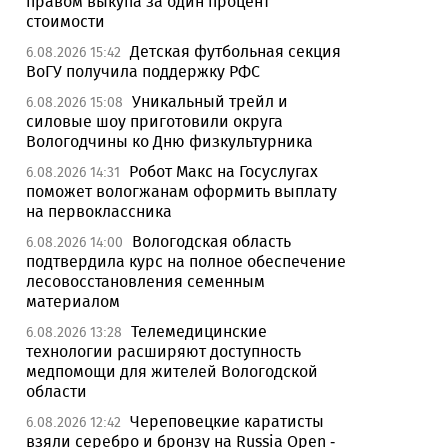
правом выкупа за один процент
стоимости
Детская футбольная секция
6.08.2026 15:42
ВоГУ получила поддержку РФС
Уникальный трейл и
6.08.2026 15:08
силовые шоу приготовили округа
Вологодчины ко Дню физкультурника
Робот Макс на Госуслугах
6.08.2026 14:31
поможет вологжанам оформить выплату
на первоклассника
Вологодская область
6.08.2026 14:00
подтвердила курс на полное обеспечение
лесовосстановления семенным
материалом
Телемедицинские
6.08.2026 13:28
технологии расширяют доступность
медпомощи для жителей Вологодской
области
Череповецкие каратисты
6.08.2026 12:42
взяли серебро и бронзу на Russia Open -