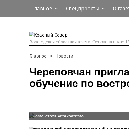
Главное
Спецпроекты
О газе
Вологодская областная газета.
Основана в мае 19
Главное
Новости
Череповчан пригл
обучение по вост
Фото Игоря Аксеновского