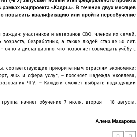
ет (ЧГУ) запускает новый этап федерального проекта
 рамках нацпроекта «Кадры». В течение двух месяцев
тно повысить квалификацию или пройти переобучение
граждан: участников и ветеранов СВО, членов их семей,
 возраста, безработных, а также людей старше 50 лет.
 очно и дистанционно, что позволяет совмещать учёбу с
ы, соответствующие приоритетным отраслям экономики:
порт, ЖКХ и сфера услуг, – поясняет Надежда Яковлева,
бразования ЧГУ. – Каждый сможет выбрать подходящий
группа начнёт обучение 7 июля, вторая – 18 августа.
Алена Макарова