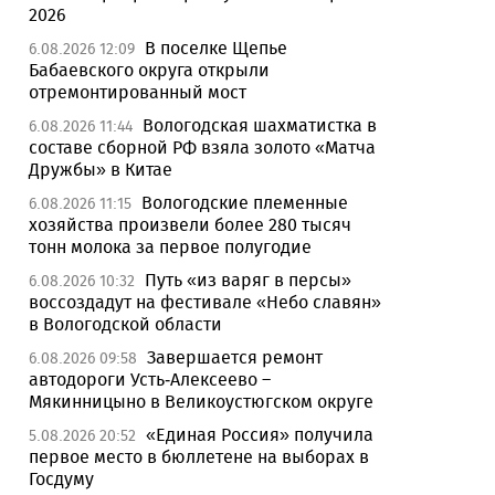
2026
В поселке Щепье
6.08.2026 12:09
Бабаевского округа открыли
отремонтированный мост
Вологодская шахматистка в
6.08.2026 11:44
составе сборной РФ взяла золото «Матча
Дружбы» в Китае
Вологодские племенные
6.08.2026 11:15
хозяйства произвели более 280 тысяч
тонн молока за первое полугодие
Путь «из варяг в персы»
6.08.2026 10:32
воссоздадут на фестивале «Небо славян»
в Вологодской области
Завершается ремонт
6.08.2026 09:58
автодороги Усть-Алексеево –
Мякинницыно в Великоустюгском округе
«Единая Россия» получила
5.08.2026 20:52
первое место в бюллетене на выборах в
Госдуму