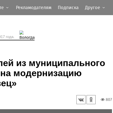
те
Рекламодателям
Подписка
Другое
17 года.
лей из муниципального
 на модернизацию
вец»
807