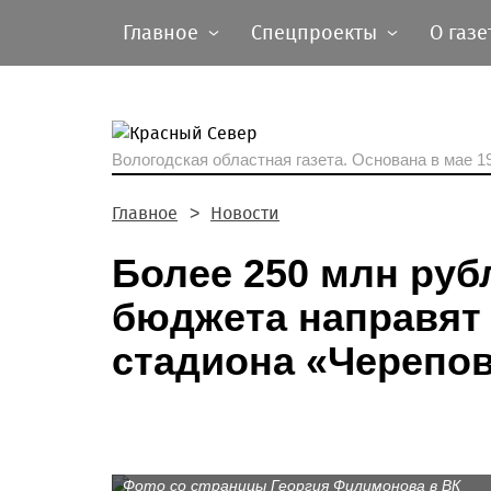
Главное
Спецпроекты
О газе
Вологодская областная газета.
Основана в мае 19
Главное
Новости
Более 250 млн руб
бюджета направят
стадиона «Черепо
Фото со страницы Георгия Филимонова в ВК