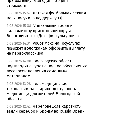
правом выкупа за один процент
стоимости
Детская футбольная секция
6.08.2026 15:42
ВоГУ получила поддержку РФС
Уникальный трейл и
6.08.2026 15:08
силовые шоу приготовили округа
Вологодчины ко Дню физкультурника
Робот Макс на Госуслугах
6.08.2026 14:31
поможет вологжанам оформить выплату
на первоклассника
Вологодская область
6.08.2026 14:00
подтвердила курс на полное обеспечение
лесовосстановления семенным
материалом
Телемедицинские
6.08.2026 13:28
технологии расширяют доступность
медпомощи для жителей Вологодской
области
Череповецкие каратисты
6.08.2026 12:42
взяли серебро и бронзу на Russia Open -