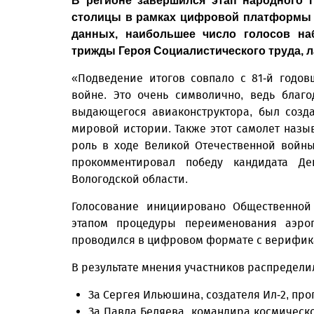
В регионе завершился этап народного 
столицы в рамках цифровой платформы «
данных, наибольшее число голосов на
трижды Героя Социалистического труда, 
«Подведение итогов совпало с 81-й годо
войне. Это очень символично, ведь благ
выдающегося авиаконструктора, был созд
мировой истории. Также этот самолет наз
роль в ходе Великой Отечественной войн
прокомментировал победу кандидата Де
Вологодской области.
Голосование инициировано Общественной
этапом процедуры переименования аэроп
проводился в цифровом формате с верифика
В результате мнения участников распредел
За Сергея Ильюшина, создателя Ил-2, про
За Павла Беляева, командира космическог