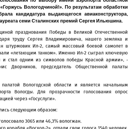
голосования по выбору имени аэропорта областной
Горжусь Вологодчиной!». По результатам обработки
брала кандидатура выдающегося авиаконструктора,
лауреата семи Сталинских премий Сергея Ильюшина.
вщиной празднования Победы в Великой Отечественной
одаря труду Сергея Владимировича, нашего земляка и
ан штурмовик Ил-2, самый массовый боевой самолет в
ывали «летающим танком». Именно Ил-2 сыграл ключевую
ы и стал одним из символов победы Красной армии», -
нис Дворников, председатель Общественной палаты
 палатой Вологодской области и является начальным
орта Вологды. Для прозрачности голосования опрос
цией через «Госуслуги».
ились следующим образом:
голосовало 3065 или 46,3% вологжан.
о корабля «Восход-2», отдали свои голоса 1540 человек,