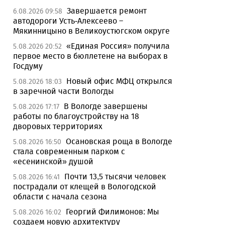
Завершается ремонт
6.08.2026 09:58
автодороги Усть-Алексеево –
Мякинницыно в Великоустюгском округе
«Единая Россия» получила
5.08.2026 20:52
первое место в бюллетене на выборах в
Госдуму
Новый офис МФЦ открылся
5.08.2026 18:03
в заречной части Вологды
В Вологде завершены
5.08.2026 17:17
работы по благоустройству на 18
дворовых территориях
Осановская роща в Вологде
5.08.2026 16:50
стала современным парком с
«есенинской» душой
Почти 13,5 тысячи человек
5.08.2026 16:41
пострадали от клещей в Вологодской
области с начала сезона
Георгий Филимонов: Мы
5.08.2026 16:02
создаем новую архитектуру